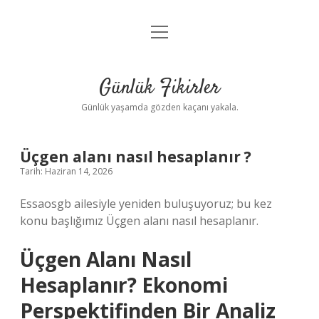
menüyü
Anasayfa
aç
Gizlilik Politikası
Günlük Fikirler
Yasal Uyarı
Günlük yaşamda gözden kaçanı yakala.
Hakkımızda
Üçgen alanı nasıl hesaplanır ?
Tarih: Haziran 14, 2026
Essaosgb ailesiyle yeniden buluşuyoruz; bu kez
konu başlığımız Üçgen alanı nasıl hesaplanır.
Üçgen Alanı Nasıl
Hesaplanır? Ekonomi
Perspektifinden Bir Analiz