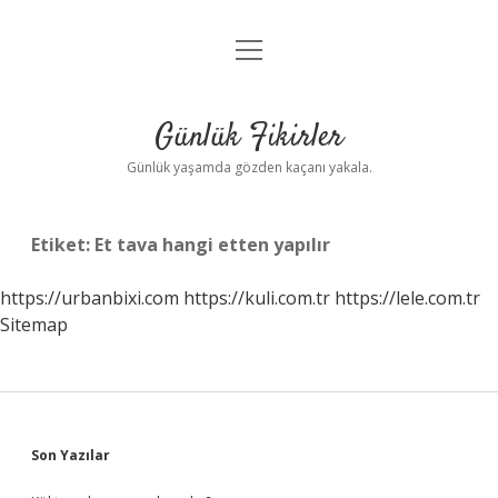
menüyü
Anasayfa
aç
Gizlilik Politikası
Günlük Fikirler
Yasal Uyarı
Günlük yaşamda gözden kaçanı yakala.
Hakkımızda
Etiket:
Et tava hangi etten yapılır
https://urbanbixi.com
https://kuli.com.tr
https://lele.com.tr
Sitemap
Sidebar
Son Yazılar