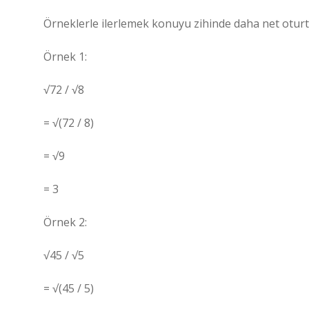
Örneklerle ilerlemek konuyu zihinde daha net oturt
Örnek 1:
√72 / √8
= √(72 / 8)
= √9
= 3
Örnek 2:
√45 / √5
= √(45 / 5)