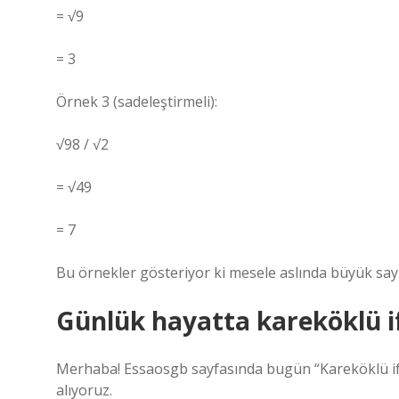
= √9
= 3
Örnek 3 (sadeleştirmeli):
√98 / √2
= √49
= 7
Bu örnekler gösteriyor ki mesele aslında büyük sayı
Günlük hayatta kareköklü if
Merhaba! Essaosgb sayfasında bugün “Kareköklü ifa
alıyoruz.