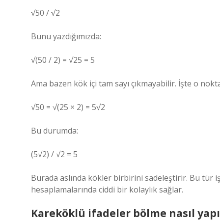
√50 / √2
Bunu yazdığımızda:
√(50 / 2) = √25 = 5
Ama bazen kök içi tam sayı çıkmayabilir. İşte o nokt
√50 = √(25 × 2) = 5√2
Bu durumda:
(5√2) / √2 = 5
Burada aslında kökler birbirini sadeleştirir. Bu tür 
hesaplamalarında ciddi bir kolaylık sağlar.
Kareköklü ifadeler bölme nasıl yapı