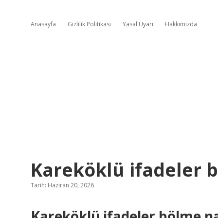
Anasayfa
Gizlilik Politikası
Yasal Uyarı
Hakkımızda
Kareköklü ifadeler b
Tarih: Haziran 20, 2026
Kareköklü ifadeler bölme nas