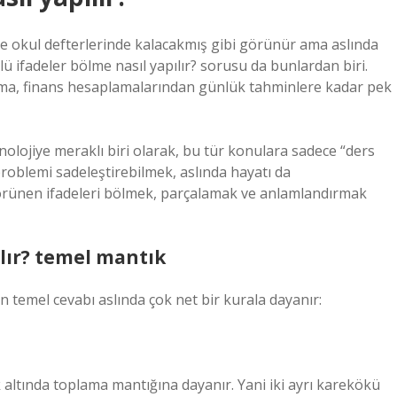
ce okul defterlerinde kalacakmış gibi görünür ama aslında
lü ifadeler bölme nasıl yapılır? sorusu da bunlardan biri.
ılıma, finans hesaplamalarından günlük tahminlere kadar pek
olojiye meraklı biri olarak, bu tür konulara sadece “ders
problemi sadeleştirebilmek, aslında hayatı da
 görünen ifadeleri bölmek, parçalamak ve anlamlandırmak
lır? temel mantık
n temel cevabı aslında çok net bir kurala dayanır:
k altında toplama mantığına dayanır. Yani iki ayrı karekökü