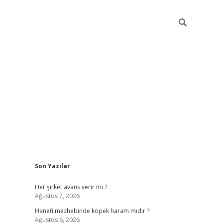
Sidebar
Son Yazılar
ilbet giriş
Her şirket avans verir mi ?
Ağustos 7, 2026
Hanefi mezhebinde köpek haram mıdır ?
Ağustos 6, 2026