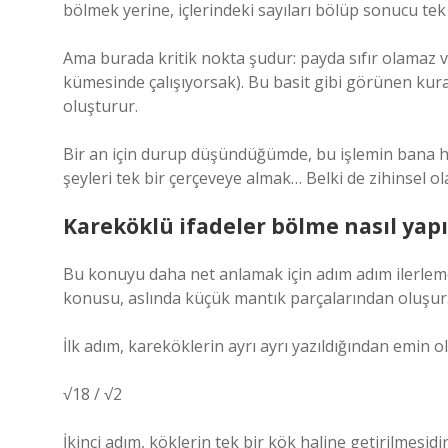
bölmek yerine, içlerindeki sayıları bölüp sonucu tek b
Ama burada kritik nokta şudur: payda sıfır olamaz ve
kümesinde çalışıyorsak). Bu basit gibi görünen kura
oluşturur.
Bir an için durup düşündüğümde, bu işlemin bana ha
şeyleri tek bir çerçeveye almak… Belki de zihinsel ol
Kareköklü ifadeler bölme nasıl yap
Bu konuyu daha net anlamak için adım adım ilerle
konusu, aslında küçük mantık parçalarından oluşur
İlk adım, kareköklerin ayrı ayrı yazıldığından emin o
√18 / √2
İkinci adım, köklerin tek bir kök haline getirilmesidir