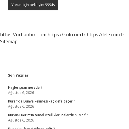
https://urbanbixi.com
https://kuli.com.tr
https://lele.com.tr
Sitemap
Sidebar
Son Yazılar
Frigler şuan nerede ?
Ağustos 6, 2026
Kuran’da Dünya kelimesi kaç defa geçer ?
Ağustos 6, 2026
Kur’an-ı Kerim’in temel özellikleri nelerdir 5. sınıf ?
Ağustos 6, 2026
Bungalov hangi dilden gelir ?