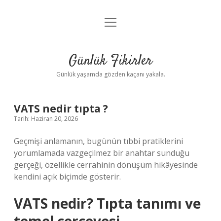
menüyü
Anasayfa
aç
Gizlilik Politikası
Günlük Fikirler
Yasal Uyarı
Günlük yaşamda gözden kaçanı yakala.
Hakkımızda
VATS nedir tıpta ?
Tarih: Haziran 20, 2026
Geçmişi anlamanın, bugünün tıbbi pratiklerini
yorumlamada vazgeçilmez bir anahtar sunduğu
gerçeği, özellikle cerrahinin dönüşüm hikâyesinde
kendini açık biçimde gösterir.
VATS nedir? Tıpta tanımı ve