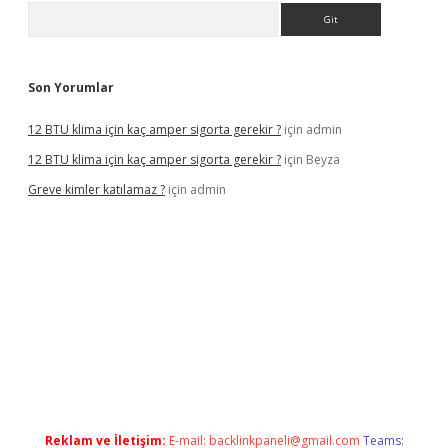
Arama
Son Yorumlar
12 BTU klima için kaç amper sigorta gerekir ?
için
admin
12 BTU klima için kaç amper sigorta gerekir ?
için
Beyza
Greve kimler katılamaz ?
için
admin
iş
Reklam ve İletişim:
E-mail:
backlinkpaneli@gmail.com
Teams: