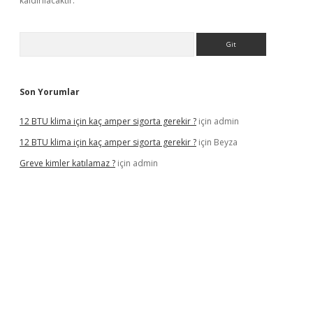
kaldırılacaktır.
Arama
Son Yorumlar
12 BTU klima için kaç amper sigorta gerekir ?
için
admin
12 BTU klima için kaç amper sigorta gerekir ?
için
Beyza
Greve kimler katılamaz ?
için
admin
iriş