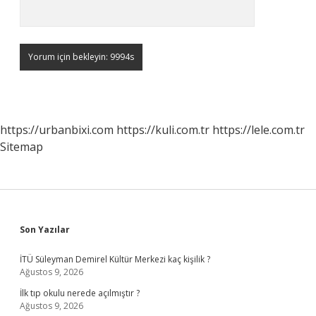
https://urbanbixi.com
https://kuli.com.tr
https://lele.com.tr
Sitemap
Sidebar
Son Yazılar
İTÜ Süleyman Demirel Kültür Merkezi kaç kişilik ?
Ağustos 9, 2026
İlk tıp okulu nerede açılmıştır ?
Ağustos 9, 2026