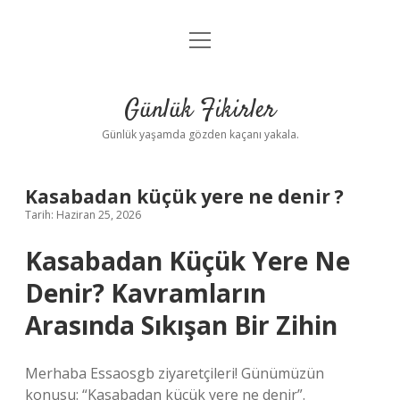
menüyü
Anasayfa
aç
Gizlilik Politikası
Günlük Fikirler
Yasal Uyarı
Günlük yaşamda gözden kaçanı yakala.
Hakkımızda
Kasabadan küçük yere ne denir ?
Tarih: Haziran 25, 2026
Kasabadan Küçük Yere Ne
Denir? Kavramların
Arasında Sıkışan Bir Zihin
Merhaba Essaosgb ziyaretçileri! Günümüzün
konusu: “Kasabadan küçük yere ne denir”.