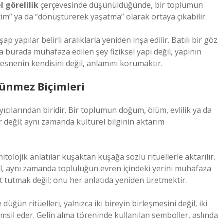
 görelilik
çerçevesinde düşünüldüğünde, bir toplumun
im” ya da “dönüştürerek yaşatma” olarak ortaya çıkabilir.
yapılar belirli aralıklarla yeniden inşa edilir. Batılı bir göz
Oysa burada muhafaza edilen şey fiziksel yapı değil, yapının
nesnenin kendisini değil, anlamını korumaktır.
ünmez Biçimleri
ıcılarından biridir. Bir toplumun doğum, ölüm, evlilik ya da
er değil; aynı zamanda kültürel bilginin aktarım
itolojik anlatılar kuşaktan kuşağa sözlü ritüellerle aktarılır.
ğil, aynı zamanda topluluğun evren içindeki yerini muhafaza
t tutmak değil; onu her anlatıda yeniden üretmektir.
ğün ritüelleri, yalnızca iki bireyin birleşmesini değil, iki
msil eder. Gelin alma töreninde kullanılan semboller, aslında