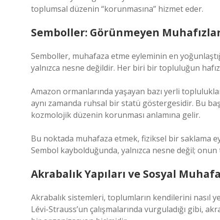
toplumsal düzenin “korunmasına” hizmet eder.
Semboller: Görünmeyen Muhafızla
Semboller, muhafaza etme eyleminin en yoğunlaştığı a
yalnızca nesne değildir. Her biri bir topluluğun hafıza
Amazon ormanlarında yaşayan bazı yerli topluluklarda
aynı zamanda ruhsal bir statü göstergesidir. Bu baş
kozmolojik düzenin korunması anlamına gelir.
Bu noktada muhafaza etmek, fiziksel bir saklama eyl
Sembol kaybolduğunda, yalnızca nesne değil; onun t
Akrabalık Yapıları ve Sosyal Muhaf
Akrabalık sistemleri, toplumların kendilerini nasıl y
Lévi-Strauss’un çalışmalarında vurguladığı gibi, akra