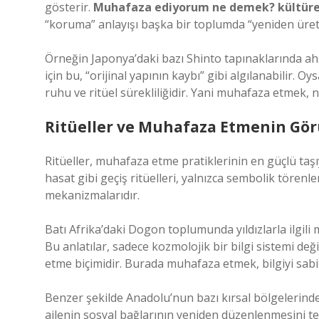
gösterir.
Muhafaza ediyorum ne demek? kültürel
“koruma” anlayışı başka bir toplumda “yeniden üret
Örneğin Japonya’daki bazı Shinto tapınaklarında ahşap 
için bu, “orijinal yapının kaybı” gibi algılanabilir. 
ruhu ve ritüel sürekliliğidir. Yani muhafaza etmek, 
Ritüeller ve Muhafaza Etmenin Gör
Ritüeller, muhafaza etme pratiklerinin en güçlü taşıy
hasat gibi geçiş ritüelleri, yalnızca sembolik törenl
mekanizmalarıdır.
Batı Afrika’daki Dogon toplumunda yıldızlarla ilgili m
Bu anlatılar, sadece kozmolojik bir bilgi sistemi de
etme biçimidir. Burada muhafaza etmek, bilgiyi sabi
Benzer şekilde Anadolu’nun bazı kırsal bölgelerinde dü
ailenin sosyal bağlarının yeniden düzenlenmesini te