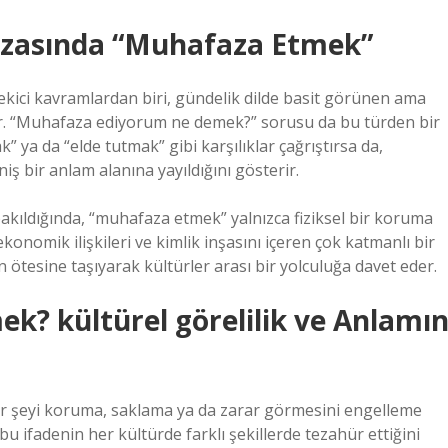
afızasında “Muhafaza Etmek”
çekici kavramlardan biri, gündelik dilde basit görünen ama
dir. “Muhafaza ediyorum ne demek?” sorusu da bu türden bir
” ya da “elde tutmak” gibi karşılıklar çağrıştırsa da,
iş bir anlam alanına yayıldığını gösterir.
bakıldığında, “muhafaza etmek” yalnızca fiziksel bir koruma
 ekonomik ilişkileri ve
kimlik
inşasını içeren çok katmanlı bir
ın ötesine taşıyarak kültürler arası bir yolculuğa davet eder.
? kültürel görelilik
ve Anlamı
ir şeyi koruma, saklama ya da zarar görmesini engelleme
bu ifadenin her kültürde farklı şekillerde tezahür ettiğini