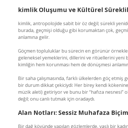
kimlik
Oluşumu ve Kültürel Süreklil
kimlik
, antropolojide sabit bir öz değil; sürekli yen
burada, geçmişi olduğu gibi korumaktan çok, geçm
anlamına gelir.
Göçmen topluluklar bu sürecin en görünür örnekleri
geleneksel yemeklerini, dillerini ve ritüellerini yen
kimliğin hem korunması hem de dönüşmesi anlamına
Bir saha çalışmasında, farklı ülkelerden göç etmiş 
bir durum dikkat çekiciydi: Her birey kendi kökenine 
müzik aleti) getiriyor ve bunu bir “hafıza nesnesi” 
değil; onu canlı tutmak için oradaydı.
Alan Notları: Sessiz Muhafaza Biçim
Bir dağ köyünde yapılan gözlemlerde, yaşlı bir kadın