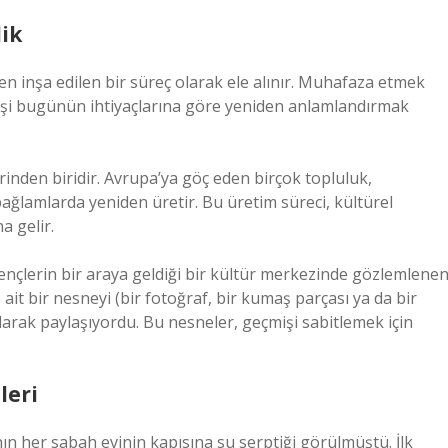
ik
iden inşa edilen bir süreç olarak ele alınır. Muhafaza etmek
işi bugünün ihtiyaçlarına göre yeniden anlamlandırmak
nden biridir. Avrupa’ya göç eden birçok topluluk,
i bağlamlarda yeniden üretir. Bu üretim süreci, kültürel
 gelir.
gençlerin bir araya geldiği bir kültür merkezinde gözlemlene
ait bir nesneyi (bir fotoğraf, bir kumaş parçası ya da bir
olarak paylaşıyordu. Bu nesneler, geçmişi sabitlemek için
leri
ın her sabah evinin kapısına su serptiği görülmüştü. İlk