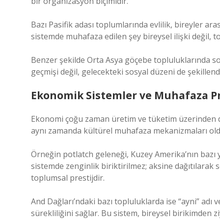
bir organizasyon biçimidir.
Bazı Pasifik adası toplumlarında evlilik, bireyler ar
sistemde muhafaza edilen şey bireysel ilişki değil, to
Benzer şekilde Orta Asya göçebe topluluklarında soy 
geçmişi değil, gelecekteki sosyal düzeni de şekillendi
Ekonomik Sistemler ve Muhafaza Pr
Ekonomi çoğu zaman üretim ve tüketim üzerinden d
aynı zamanda kültürel muhafaza mekanizmaları old
Örneğin potlatch geleneği, Kuzey Amerika’nın bazı y
sistemde zenginlik biriktirilmez; aksine dağıtılarak
toplumsal prestijdir.
And Dağları’ndaki bazı topluluklarda ise “ayni” adı ve
sürekliliğini sağlar. Bu sistem, bireysel birikimden