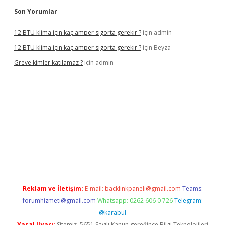
Son Yorumlar
12 BTU klima için kaç amper sigorta gerekir ?
için
admin
12 BTU klima için kaç amper sigorta gerekir ?
için
Beyza
Greve kimler katılamaz ?
için
admin
lbet giriş
Reklam ve İletişim:
E-mail:
backlinkpaneli@gmail.com
Teams:
forumhizmeti@gmail.com
Whatsapp: 0262 606 0 726
Telegram:
@karabul
Yasal Uyarı:
Sitemiz, 5651 Sayılı Kanun gereğince Bilgi Teknolojileri