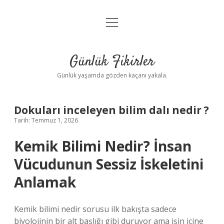
menüyü
Anasayfa
aç
Gizlilik Politikası
Günlük Fikirler
Yasal Uyarı
Günlük yaşamda gözden kaçanı yakala.
Hakkımızda
Dokuları inceleyen bilim dalı nedir ?
Tarih: Temmuz 1, 2026
Kemik Bilimi Nedir? İnsan
Vücudunun Sessiz İskeletini
Anlamak
Kemik bilimi nedir sorusu ilk bakışta sadece
biyolojinin bir alt başlığı gibi duruyor ama işin içine