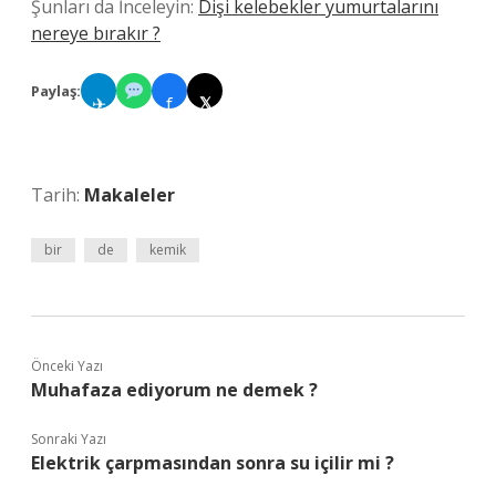
Şunları da İnceleyin:
Dişi kelebekler yumurtalarını
nereye bırakır ?
Paylaş:
✈
f
𝕏
Tarih:
Makaleler
bir
de
kemik
Önceki Yazı
Muhafaza ediyorum ne demek ?
Sonraki Yazı
Elektrik çarpmasından sonra su içilir mi ?