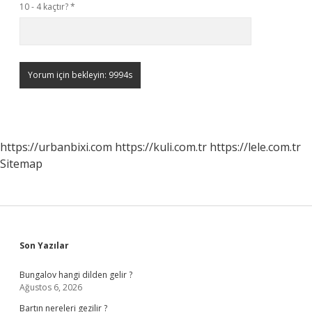
10 - 4 kaçtır?
*
https://urbanbixi.com
https://kuli.com.tr
https://lele.com.tr
Sitemap
Sidebar
Son Yazılar
Bungalov hangi dilden gelir ?
Ağustos 6, 2026
Bartın nereleri gezilir ?