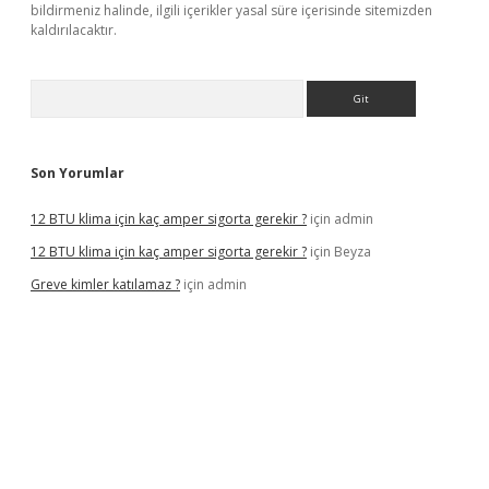
bildirmeniz halinde, ilgili içerikler yasal süre içerisinde sitemizden
kaldırılacaktır.
Arama
Son Yorumlar
12 BTU klima için kaç amper sigorta gerekir ?
için
admin
12 BTU klima için kaç amper sigorta gerekir ?
için
Beyza
Greve kimler katılamaz ?
için
admin
 giriş