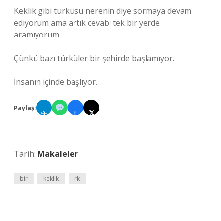
Keklik gibi türküsü nerenin diye sormaya devam
ediyorum ama artık cevabı tek bir yerde
aramıyorum.
Çünkü bazı türküler bir şehirde başlamıyor.
İnsanın içinde başlıyor.
Paylaş:
✈
f
𝕏
Tarih:
Makaleler
bir
keklik
rk