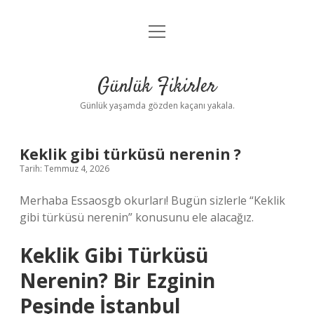
menüyü
Anasayfa
aç
Gizlilik Politikası
Günlük Fikirler
Yasal Uyarı
Günlük yaşamda gözden kaçanı yakala.
Hakkımızda
Keklik gibi türküsü nerenin ?
Tarih: Temmuz 4, 2026
Merhaba Essaosgb okurları! Bugün sizlerle “Keklik
gibi türküsü nerenin” konusunu ele alacağız.
Keklik Gibi Türküsü
Nerenin? Bir Ezginin
Peşinde İstanbul