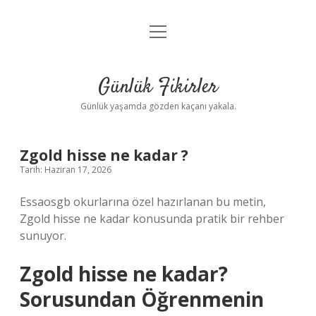
menüyü
Anasayfa
aç
Gizlilik Politikası
Günlük Fikirler
Yasal Uyarı
Günlük yaşamda gözden kaçanı yakala.
Hakkımızda
Zgold hisse ne kadar ?
Tarih: Haziran 17, 2026
Essaosgb okurlarına özel hazırlanan bu metin,
Zgold hisse ne kadar konusunda pratik bir rehber
sunuyor.
Zgold hisse ne kadar?
Sorusundan Öğrenmenin