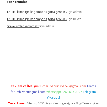
Son Yorumlar
12 BTU klima için kaç amper sigorta gerekir ?
için
admin
12 BTU klima için kaç amper sigorta gerekir ?
için
Beyza
Greve kimler katılamaz ?
için
admin
lbet giriş
Reklam ve İletişim:
E-mail:
backlinkpaneli@gmail.com
Teams:
forumhizmeti@gmail.com
Whatsapp: 0262 606 0 726
Telegram:
@karabul
Yasal Uyarı:
Sitemiz, 5651 Sayılı Kanun gereğince Bilgi Teknolojileri