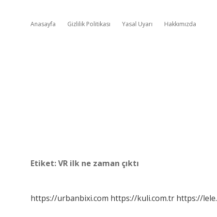
Anasayfa
Gizlilik Politikası
Yasal Uyarı
Hakkımızda
Etiket:
VR ilk ne zaman çıktı
https://urbanbixi.com
https://kuli.com.tr
https://lele