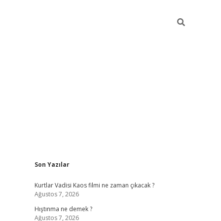
Sidebar
Son Yazılar
ilbet giriş
Kurtlar Vadisi Kaos filmi ne zaman çıkacak ?
Ağustos 7, 2026
Hıştınma ne demek ?
Ağustos 7, 2026