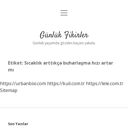
menüyü
Anasayfa
aç
Gizlilik Politikası
Günlük Fikirler
Yasal Uyarı
Günlük yaşamda gözden kaçanı yakala.
Hakkımızda
Etiket:
Sıcaklık arttıkça buharlaşma hızı artar
mı
https://urbanbixi.com
https://kuli.com.tr
https://lele.com.tr
Sitemap
Sidebar
Son Yazılar