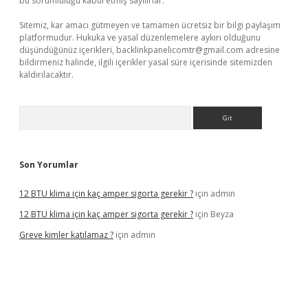
bu sorumluluğu kabul etmiş sayılırlar.
Sitemiz, kar amacı gütmeyen ve tamamen ücretsiz bir bilgi paylaşım
platformudur. Hukuka ve yasal düzenlemelere aykırı olduğunu
düşündüğünüz içerikleri,
backlinkpanelicomtr@gmail.com
adresine
bildirmeniz halinde, ilgili içerikler yasal süre içerisinde sitemizden
kaldırılacaktır.
Arama
Son Yorumlar
12 BTU klima için kaç amper sigorta gerekir ?
için
admin
12 BTU klima için kaç amper sigorta gerekir ?
için
Beyza
Greve kimler katılamaz ?
için
admin