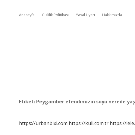
Anasayfa
Gizlilik Politikası
Yasal Uyarı
Hakkımızda
Etiket:
Peygamber efendimizin soyu nerede yaş
https://urbanbixi.com
https://kuli.com.tr
https://lele