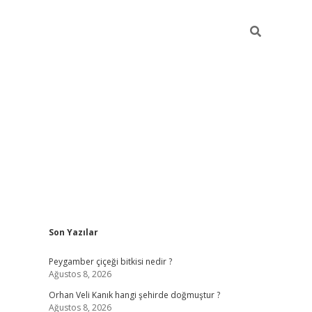
Sidebar
Son Yazılar
ilbet giriş
Peygamber çiçeği bitkisi nedir ?
Ağustos 8, 2026
Orhan Veli Kanık hangi şehirde doğmuştur ?
Ağustos 8, 2026