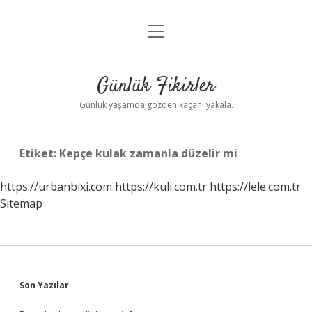
menüyü
Anasayfa
aç
Gizlilik Politikası
Günlük Fikirler
Yasal Uyarı
Günlük yaşamda gözden kaçanı yakala.
Hakkımızda
Etiket:
Kepçe kulak zamanla düzelir mi
https://urbanbixi.com
https://kuli.com.tr
https://lele.com.tr
Sitemap
Sidebar
Son Yazılar