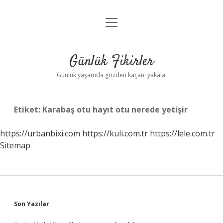
menüyü
Anasayfa
aç
Gizlilik Politikası
Günlük Fikirler
Yasal Uyarı
Günlük yaşamda gözden kaçanı yakala.
Hakkımızda
Etiket:
Karabaş otu hayıt otu nerede yetişir
https://urbanbixi.com
https://kuli.com.tr
https://lele.com.tr
Sitemap
Sidebar
Son Yazılar