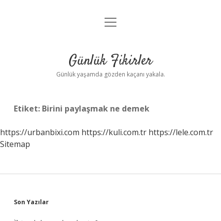
menüyü
Anasayfa
aç
Gizlilik Politikası
Günlük Fikirler
Yasal Uyarı
Günlük yaşamda gözden kaçanı yakala.
Hakkımızda
Etiket:
Birini paylaşmak ne demek
https://urbanbixi.com
https://kuli.com.tr
https://lele.com.tr
Sitemap
Sidebar
Son Yazılar