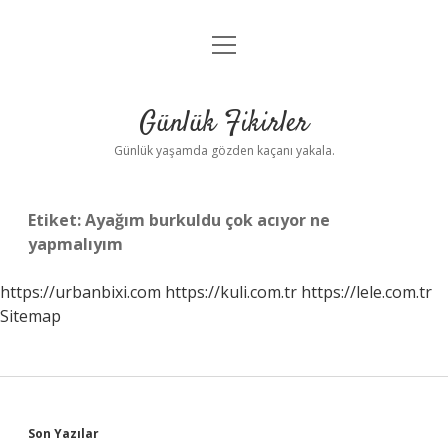
menüyü
Anasayfa
aç
Gizlilik Politikası
Günlük Fikirler
Yasal Uyarı
Günlük yaşamda gözden kaçanı yakala.
Hakkımızda
Etiket:
Ayağım burkuldu çok acıyor ne
yapmalıyım
https://urbanbixi.com
https://kuli.com.tr
https://lele.com.tr
Sitemap
Sidebar
Son Yazılar