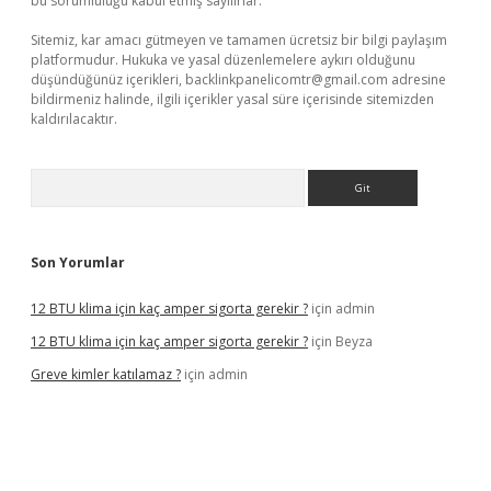
bu sorumluluğu kabul etmiş sayılırlar.
Sitemiz, kar amacı gütmeyen ve tamamen ücretsiz bir bilgi paylaşım
platformudur. Hukuka ve yasal düzenlemelere aykırı olduğunu
düşündüğünüz içerikleri,
backlinkpanelicomtr@gmail.com
adresine
bildirmeniz halinde, ilgili içerikler yasal süre içerisinde sitemizden
kaldırılacaktır.
Arama
Son Yorumlar
12 BTU klima için kaç amper sigorta gerekir ?
için
admin
12 BTU klima için kaç amper sigorta gerekir ?
için
Beyza
Greve kimler katılamaz ?
için
admin