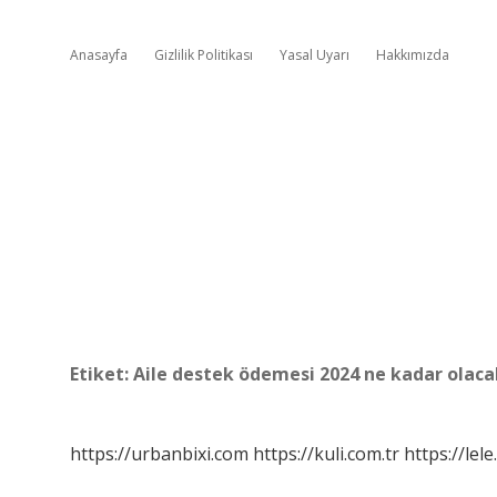
Anasayfa
Gizlilik Politikası
Yasal Uyarı
Hakkımızda
Etiket:
Aile destek ödemesi 2024 ne kadar olaca
https://urbanbixi.com
https://kuli.com.tr
https://lele