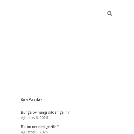
Sidebar
Son Yazılar
ilbet giriş
Bungalov hangi dilden gelir ?
Ağustos 6, 2026
Bartın nereleri gezilir ?
Ağustos 5, 2026