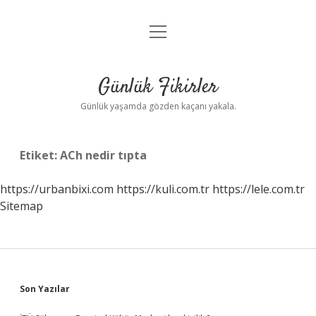
menüyü
Anasayfa
aç
Gizlilik Politikası
Günlük Fikirler
Yasal Uyarı
Günlük yaşamda gözden kaçanı yakala.
Hakkımızda
Etiket:
ACh nedir tıpta
https://urbanbixi.com
https://kuli.com.tr
https://lele.com.tr
Sitemap
Sidebar
Son Yazılar