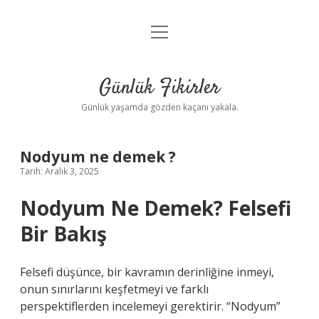
menüyü
Anasayfa
aç
Gizlilik Politikası
Günlük Fikirler
Yasal Uyarı
Günlük yaşamda gözden kaçanı yakala.
Hakkımızda
Nodyum ne demek ?
Tarih: Aralık 3, 2025
Nodyum Ne Demek? Felsefi
Bir Bakış
Felsefi düşünce, bir kavramın derinliğine inmeyi,
onun sınırlarını keşfetmeyi ve farklı
perspektiflerden incelemeyi gerektirir. “Nodyum”