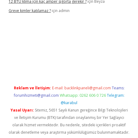
12 BTU klima için kaç amper sigorta gerekir ?
için
Beyza
Greve kimler katılamaz ?
için
admin
giriş
Reklam ve İletişim:
E-mail:
backlinkpaneli@gmail.com
Teams:
forumhizmeti@gmail.com
Whatsapp: 0262 606 0 726
Telegram:
@karabul
Yasal Uyarı:
Sitemiz, 5651 Sayılı Kanun gereğince Bilgi Teknolojileri
ve İletişim Kurumu (BTK) tarafından onaylanmış bir Yer Sağlayıcı
olarak hizmet vermektedir. Bu nedenle, sitedeki içerikleri proaktif
olarak denetleme veya araştırma yükümlülüğümüz bulunmamaktadır.