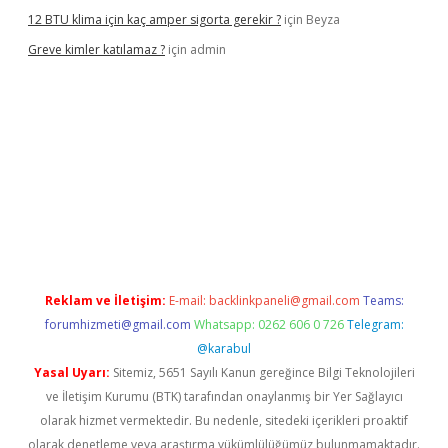
12 BTU klima için kaç amper sigorta gerekir ?
için
Beyza
Greve kimler katılamaz ?
için
admin
bet giriş
Reklam ve İletişim:
E-mail:
backlinkpaneli@gmail.com
Teams:
forumhizmeti@gmail.com
Whatsapp: 0262 606 0 726
Telegram:
@karabul
Yasal Uyarı:
Sitemiz, 5651 Sayılı Kanun gereğince Bilgi Teknolojileri
ve İletişim Kurumu (BTK) tarafından onaylanmış bir Yer Sağlayıcı
olarak hizmet vermektedir. Bu nedenle, sitedeki içerikleri proaktif
olarak denetleme veya araştırma yükümlülüğümüz bulunmamaktadır.