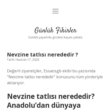
menüyü
Anasayfa
aç
Gizlilik Politikası
Günlük Fikirler
Yasal Uyarı
Günlük yaşamda gözden kaçanı yakala.
Hakkımızda
Nevzine tatlısı nerededir ?
Tarih: Haziran 17, 2026
Değerli ziyaretçiler, Essaosgb ekibi bu yazısında
“Nevzine tatlısı nerededir” konusunu tüm yönleriyle
aktarıyor.
Nevzine tatlısı nerededir?
Anadolu’dan dünyaya