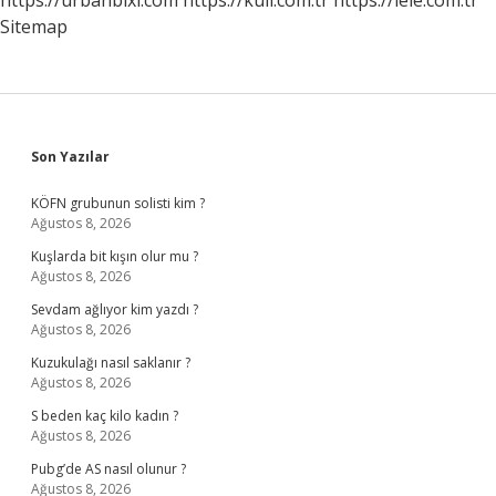
https://urbanbixi.com
https://kuli.com.tr
https://lele.com.tr
Sitemap
Sidebar
Son Yazılar
KÖFN grubunun solisti kim ?
Ağustos 8, 2026
Kuşlarda bit kışın olur mu ?
Ağustos 8, 2026
Sevdam ağlıyor kim yazdı ?
Ağustos 8, 2026
Kuzukulağı nasıl saklanır ?
Ağustos 8, 2026
S beden kaç kilo kadın ?
Ağustos 8, 2026
Pubg’de AS nasıl olunur ?
Ağustos 8, 2026