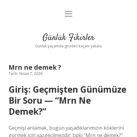
menüyü
Anasayfa
aç
Gizlilik Politikası
Günlük Fikirler
Yasal Uyarı
Günlük yaşamda gözden kaçanı yakala.
Hakkımızda
Mrn ne demek ?
Tarih: Nisan 7, 2026
Giriş: Geçmişten Günümüze
Bir Soru — “Mrn Ne
Demek?”
Geçmişi anlamak, bugün yaşadıklarımızın köklerini
görmek için vazgeçilmezdir; tıpkı “Mrn ne demek?”