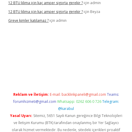
12 BTU klima için kaç amper sigorta gerekir ?
için
admin
12 BTU klima için kaç amper sigorta gerekir ?
için
Beyza
Greve kimler katılamaz ?
için
admin
t giriş
Reklam ve İletişim:
E-mail:
backlinkpaneli@gmail.com
Teams:
forumhizmeti@gmail.com
Whatsapp: 0262 606 0 726
Telegram:
@karabul
Yasal Uyarı:
Sitemiz, 5651 Sayılı Kanun gereğince Bilgi Teknolojileri
ve İletişim Kurumu (BTK) tarafından onaylanmış bir Yer Sağlayıcı
olarak hizmet vermektedir. Bu nedenle, sitedeki içerikleri proaktif