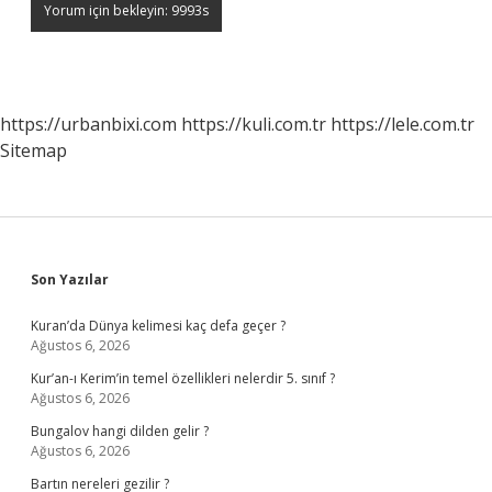
https://urbanbixi.com
https://kuli.com.tr
https://lele.com.tr
Sitemap
Sidebar
Son Yazılar
Kuran’da Dünya kelimesi kaç defa geçer ?
Ağustos 6, 2026
Kur’an-ı Kerim’in temel özellikleri nelerdir 5. sınıf ?
Ağustos 6, 2026
Bungalov hangi dilden gelir ?
Ağustos 6, 2026
Bartın nereleri gezilir ?