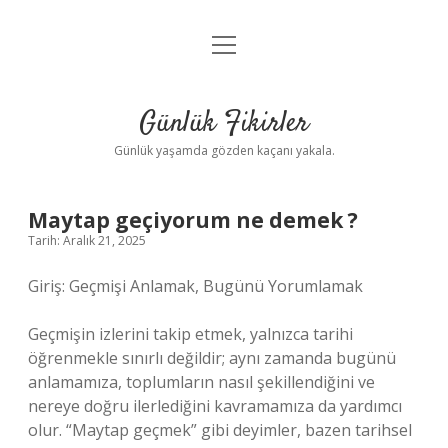
menüyü
Anasayfa
aç
Gizlilik Politikası
Günlük Fikirler
Yasal Uyarı
Günlük yaşamda gözden kaçanı yakala.
Hakkımızda
Maytap geçiyorum ne demek ?
Tarih: Aralık 21, 2025
Giriş: Geçmişi Anlamak, Bugünü Yorumlamak
Geçmişin izlerini takip etmek, yalnızca tarihi
öğrenmekle sınırlı değildir; aynı zamanda bugünü
anlamamıza, toplumların nasıl şekillendiğini ve
nereye doğru ilerlediğini kavramamıza da yardımcı
olur. “Maytap geçmek” gibi deyimler, bazen tarihsel