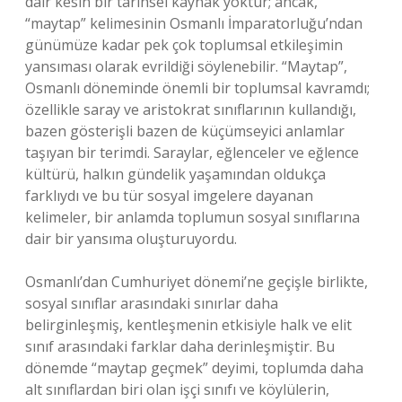
dair kesin bir tarihsel kaynak yoktur; ancak,
“maytap” kelimesinin Osmanlı İmparatorluğu’ndan
günümüze kadar pek çok toplumsal etkileşimin
yansıması olarak evrildiği söylenebilir. “Maytap”,
Osmanlı döneminde önemli bir toplumsal kavramdı;
özellikle saray ve aristokrat sınıflarının kullandığı,
bazen gösterişli bazen de küçümseyici anlamlar
taşıyan bir terimdi. Saraylar, eğlenceler ve eğlence
kültürü, halkın gündelik yaşamından oldukça
farklıydı ve bu tür sosyal imgelere dayanan
kelimeler, bir anlamda toplumun sosyal sınıflarına
dair bir yansıma oluşturuyordu.
Osmanlı’dan Cumhuriyet dönemi’ne geçişle birlikte,
sosyal sınıflar arasındaki sınırlar daha
belirginleşmiş, kentleşmenin etkisiyle halk ve elit
sınıf arasındaki farklar daha derinleşmiştir. Bu
dönemde “maytap geçmek” deyimi, toplumda daha
alt sınıflardan biri olan işçi sınıfı ve köylülerin,