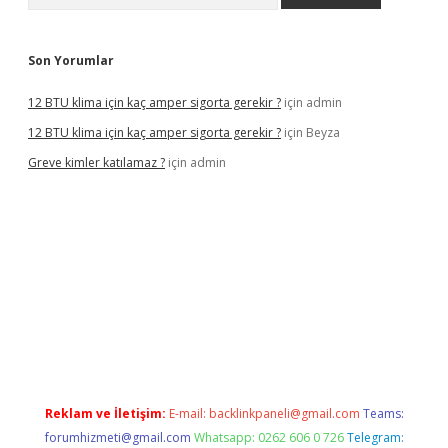
Son Yorumlar
12 BTU klima için kaç amper sigorta gerekir ?
için
admin
12 BTU klima için kaç amper sigorta gerekir ?
için
Beyza
Greve kimler katılamaz ?
için
admin
iş
Reklam ve İletişim:
E-mail:
backlinkpaneli@gmail.com
Teams:
forumhizmeti@gmail.com
Whatsapp: 0262 606 0 726
Telegram: