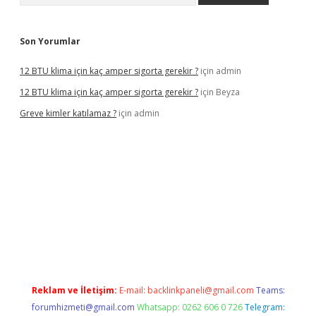
Son Yorumlar
12 BTU klima için kaç amper sigorta gerekir ?
için
admin
12 BTU klima için kaç amper sigorta gerekir ?
için
Beyza
Greve kimler katılamaz ?
için
admin
bet giriş
Reklam ve İletişim:
E-mail:
backlinkpaneli@gmail.com
Teams:
forumhizmeti@gmail.com
Whatsapp: 0262 606 0 726
Telegram: