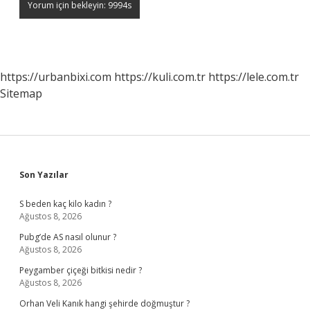
https://urbanbixi.com
https://kuli.com.tr
https://lele.com.tr
Sitemap
Sidebar
Son Yazılar
S beden kaç kilo kadın ?
Ağustos 8, 2026
Pubg’de AS nasıl olunur ?
Ağustos 8, 2026
Peygamber çiçeği bitkisi nedir ?
Ağustos 8, 2026
Orhan Veli Kanık hangi şehirde doğmuştur ?