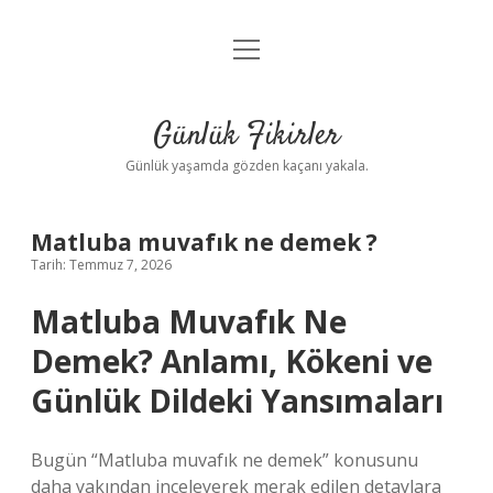
menüyü
Anasayfa
aç
Gizlilik Politikası
Günlük Fikirler
Yasal Uyarı
Günlük yaşamda gözden kaçanı yakala.
Hakkımızda
Matluba muvafık ne demek ?
Tarih: Temmuz 7, 2026
Matluba Muvafık Ne
Demek? Anlamı, Kökeni ve
Günlük Dildeki Yansımaları
Bugün “Matluba muvafık ne demek” konusunu
daha yakından inceleyerek merak edilen detaylara