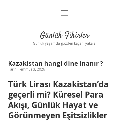
menüyü
Anasayfa
aç
Gizlilik Politikası
Günlük Fikirler
Yasal Uyarı
Günlük yaşamda gözden kaçanı yakala.
Hakkımızda
Kazakistan hangi dine inanır ?
Tarih: Temmuz 3, 2026
Türk Lirası Kazakistan’da
geçerli mi? Küresel Para
Akışı, Günlük Hayat ve
Görünmeyen Eşitsizlikler