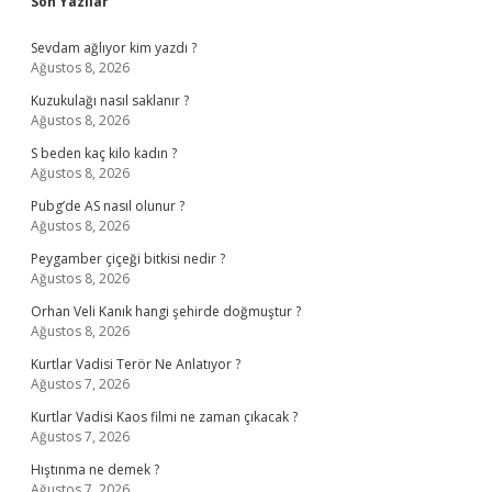
Sidebar
Son Yazılar
Sevdam ağlıyor kim yazdı ?
Ağustos 8, 2026
Kuzukulağı nasıl saklanır ?
Ağustos 8, 2026
S beden kaç kilo kadın ?
Ağustos 8, 2026
Pubg’de AS nasıl olunur ?
Ağustos 8, 2026
Peygamber çiçeği bitkisi nedir ?
Ağustos 8, 2026
Orhan Veli Kanık hangi şehirde doğmuştur ?
Ağustos 8, 2026
Kurtlar Vadisi Terör Ne Anlatıyor ?
Ağustos 7, 2026
Kurtlar Vadisi Kaos filmi ne zaman çıkacak ?
Ağustos 7, 2026
Hıştınma ne demek ?
Ağustos 7, 2026