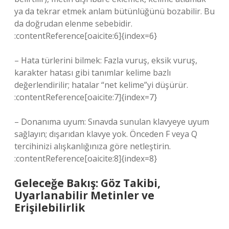
ya da tekrar etmek anlam bütünlüğünü bozabilir. Bu
da doğrudan elenme sebebidir.
:contentReference[oaicite:6]{index=6}
– Hata türlerini bilmek: Fazla vuruş, eksik vuruş,
karakter hatası gibi tanımlar kelime bazlı
değerlendirilir; hatalar “net kelime”yi düşürür.
:contentReference[oaicite:7]{index=7}
– Donanıma uyum: Sınavda sunulan klavyeye uyum
sağlayın; dışarıdan klavye yok. Önceden F veya Q
tercihinizi alışkanlığınıza göre netleştirin.
:contentReference[oaicite:8]{index=8}
Geleceğe Bakış: Göz Takibi,
Uyarlanabilir Metinler ve
Erişilebilirlik