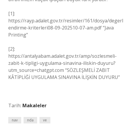
[1]:
https://rayp.adalet.gov.tr/resimler/161/dosya/degerl
endirme-kriterleri08-09-202510-07-am.pdf “Java
Printing”
[2]:
https://antalyabam.adalet.gov.tr/amp/sozlesmeli-
zabit-k-tipligi-uygulama-sinavina-iliskin-duyuru?
utm_source=chatgpt.com “SÖZLEŞMELİ ZABIT
KÂTİPLİĞİ UYGULAMA SINAVINA İLİŞKİN DUYURU”
Tarih:
Makaleler
nav
nda
ve