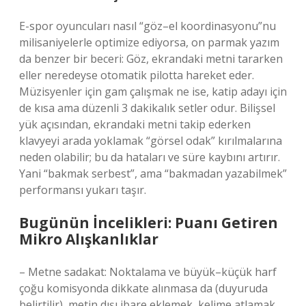
E-spor oyuncuları nasıl “göz–el koordinasyonu”nu
milisaniyelerle optimize ediyorsa, on parmak yazım
da benzer bir beceri: Göz, ekrandaki metni tararken
eller neredeyse otomatik pilotta hareket eder.
Müzisyenler için gam çalışmak ne ise, katip adayı için
de kısa ama düzenli 3 dakikalık setler odur. Bilişsel
yük açısından, ekrandaki metni takip ederken
klavyeyi arada yoklamak “görsel odak” kırılmalarına
neden olabilir; bu da hataları ve süre kaybını artırır.
Yani “bakmak serbest”, ama “bakmadan yazabilmek”
performansı yukarı taşır.
Bugünün İncelikleri: Puanı Getiren
Mikro Alışkanlıklar
– Metne sadakat: Noktalama ve büyük–küçük harf
çoğu komisyonda dikkate alınmasa da (duyuruda
belirtilir), metin dışı ibare eklemek, kelime atlamak