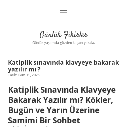
menüyü
Anasayfa
aç
Gizlilik Politikası
Günlük Fikirler
Yasal Uyarı
Günlük yaşamda gözden kaçanı yakala.
Hakkımızda
Katiplik sınavında klavyeye bakarak
yazılır mı ?
Tarih: Ekim 31, 2025
Katiplik Sınavında Klavyeye
Bakarak Yazılır mı? Kökler,
Bugün ve Yarın Üzerine
Samimi Bir Sohbet