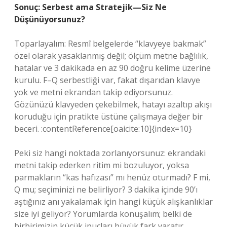
Sonuç: Serbest ama Stratejik—Siz Ne
Düşünüyorsunuz?
Toparlayalım: Resmî belgelerde “klavyeye bakmak”
özel olarak yasaklanmış değil; ölçüm metne bağlılık,
hatalar ve 3 dakikada en az 90 doğru kelime üzerine
kurulu. F–Q serbestliği var, fakat dışarıdan klavye
yok ve metni ekrandan takip ediyorsunuz.
Gözünüzü klavyeden çekebilmek, hatayı azaltıp akışı
koruduğu için pratikte üstüne çalışmaya değer bir
beceri. :contentReference[oaicite:10]{index=10}
Peki siz hangi noktada zorlanıyorsunuz: ekrandaki
metni takip ederken ritim mi bozuluyor, yoksa
parmakların “kas hafızası” mı henüz oturmadı? F mi,
Q mu; seçiminizi ne belirliyor? 3 dakika içinde 90’ı
aştığınız anı yakalamak için hangi küçük alışkanlıklar
size iyi geliyor? Yorumlarda konuşalım; belki de
birbirimizin küçük ipuçları büyük fark yaratır.