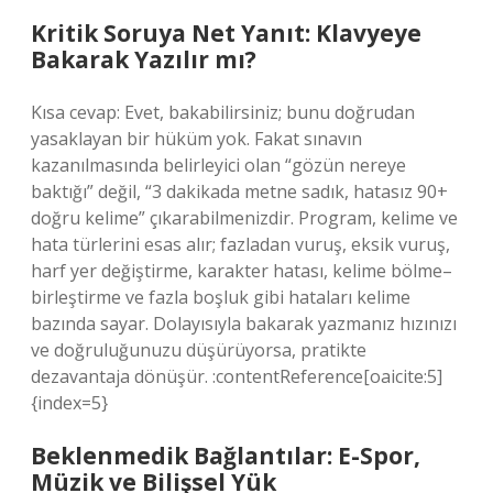
Kritik Soruya Net Yanıt: Klavyeye
Bakarak Yazılır mı?
Kısa cevap: Evet, bakabilirsiniz; bunu doğrudan
yasaklayan bir hüküm yok. Fakat sınavın
kazanılmasında belirleyici olan “gözün nereye
baktığı” değil, “3 dakikada metne sadık, hatasız 90+
doğru kelime” çıkarabilmenizdir. Program, kelime ve
hata türlerini esas alır; fazladan vuruş, eksik vuruş,
harf yer değiştirme, karakter hatası, kelime bölme–
birleştirme ve fazla boşluk gibi hataları kelime
bazında sayar. Dolayısıyla bakarak yazmanız hızınızı
ve doğruluğunuzu düşürüyorsa, pratikte
dezavantaja dönüşür. :contentReference[oaicite:5]
{index=5}
Beklenmedik Bağlantılar: E-Spor,
Müzik ve Bilişsel Yük