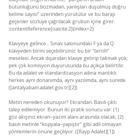
bütünlüğünü bozmadan, yanlışları düşülmüş doğru
kelime sayısı” üzerinden yürütülür ve bu barajı
geçenler sözlüye çağrılacak grubun içine girer.
:contentReference[oaicite:2]{index=2}
Klavyeye gelince… Sınav salonundaki F ya da Q
klavyeden birini seçebilirsiniz; bu bir “tercih”
meselesi. Ancak dışarıdan klavye getirip takmak yok;
pek çok komisyon duyurusunda bu açıkça belirtilir.
Bu da adalet ve standardizasyon adına mantıklı:
herkes aynı donanımda, aynı yazılımda, aynı sürede.
([antalyabam.adalet.gov.tr][2])
Metin nereden okunuyor? Ekrandan. Basılı çıktı
talep edilemiyor. Bunun iki pratik sonucu var: (1)
göz akışınız ekran–yazım alanı arasında olacak, (2)
basılı metinle “kopyala–yapıştır” gibi adil olmayan
yöntemlerin önüne geçiliyor. ([Rayp Adalet][1])