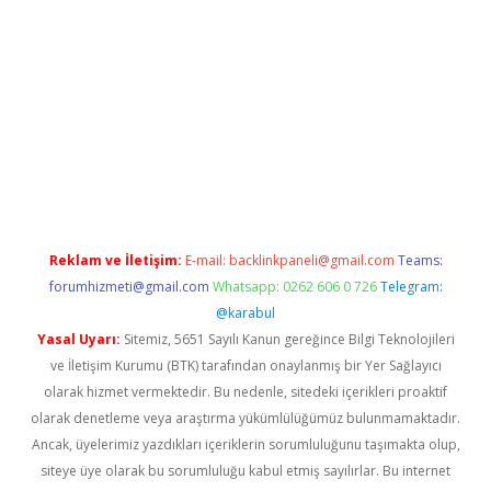
iş
Reklam ve İletişim:
E-mail:
backlinkpaneli@gmail.com
Teams:
forumhizmeti@gmail.com
Whatsapp: 0262 606 0 726
Telegram:
@karabul
Yasal Uyarı:
Sitemiz, 5651 Sayılı Kanun gereğince Bilgi Teknolojileri
ve İletişim Kurumu (BTK) tarafından onaylanmış bir Yer Sağlayıcı
olarak hizmet vermektedir. Bu nedenle, sitedeki içerikleri proaktif
olarak denetleme veya araştırma yükümlülüğümüz bulunmamaktadır.
Ancak, üyelerimiz yazdıkları içeriklerin sorumluluğunu taşımakta olup,
siteye üye olarak bu sorumluluğu kabul etmiş sayılırlar. Bu internet