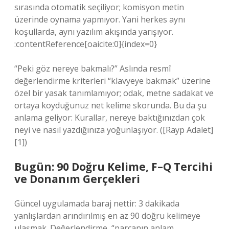
sırasında otomatik seçiliyor; komisyon metin
üzerinde oynama yapmıyor. Yani herkes aynı
koşullarda, aynı yazılım akışında yarışıyor.
:contentReference[oaicite:0]{index=0}
“Peki göz nereye bakmalı?” Aslında resmî
değerlendirme kriterleri “klavyeye bakmak” üzerine
özel bir yasak tanımlamıyor; odak, metne sadakat ve
ortaya koyduğunuz net kelime skorunda. Bu da şu
anlama geliyor: Kurallar, nereye baktığınızdan çok
neyi ve nasıl yazdığınıza yoğunlaşıyor. ([Rayp Adalet]
[1])
Bugün: 90 Doğru Kelime, F–Q Tercihi
ve Donanım Gerçekleri
Güncel uygulamada baraj nettir: 3 dakikada
yanlışlardan arındırılmış en az 90 doğru kelimeye
ulaşmak. Değerlendirme, “parçanın anlam