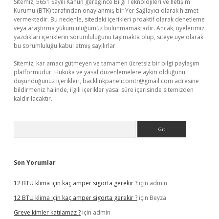
Sitemiz, 5651 Sayılı Kanun gereğince Bilgi Teknolojileri ve İletişim
Kurumu (BTK) tarafından onaylanmış bir Yer Sağlayıcı olarak hizmet
vermektedir. Bu nedenle, sitedeki içerikleri proaktif olarak denetleme
veya araştırma yükümlülüğümüz bulunmamaktadır. Ancak, üyelerimiz
yazdıkları içeriklerin sorumluluğunu taşımakta olup, siteye üye olarak
bu sorumluluğu kabul etmiş sayılırlar.
Sitemiz, kar amacı gütmeyen ve tamamen ücretsiz bir bilgi paylaşım
platformudur. Hukuka ve yasal düzenlemelere aykırı olduğunu
düşündüğünüz içerikleri,
backlinkpanelicomtr@gmail.com
adresine
bildirmeniz halinde, ilgili içerikler yasal süre içerisinde sitemizden
kaldırılacaktır.
Arama
Son Yorumlar
12 BTU klima için kaç amper sigorta gerekir ?
için
admin
12 BTU klima için kaç amper sigorta gerekir ?
için
Beyza
Greve kimler katılamaz ?
için
admin