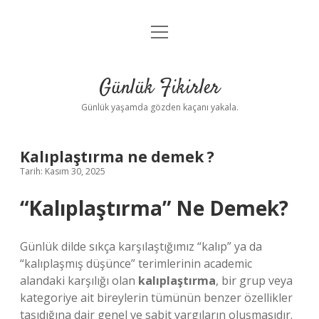
menüyü
Anasayfa
aç
Gizlilik Politikası
Günlük Fikirler
Yasal Uyarı
Günlük yaşamda gözden kaçanı yakala.
Hakkımızda
Kalıplaştırma ne demek ?
Tarih: Kasım 30, 2025
“
Kalıplaştırma
” Ne Demek?
Günlük dilde sıkça karşılaştığımız “kalıp” ya da
“kalıplaşmış düşünce” terimlerinin academic
alandaki karşılığı olan
kalıplaştırma
, bir grup veya
kategoriye ait bireylerin tümünün benzer özellikler
taşıdığına dair genel ve sabit yargıların oluşmasıdır.