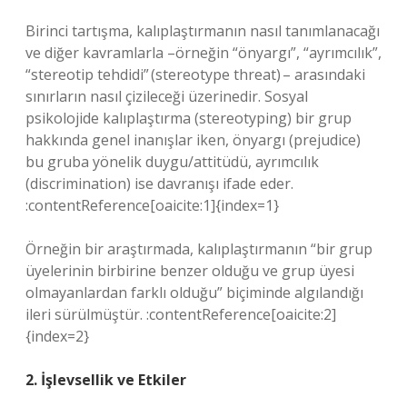
Birinci tartışma, kalıplaştırmanın nasıl tanımlanacağı
ve diğer kavramlarla –örneğin “önyargı”, “ayrımcılık”,
“stereotip tehdidi” (stereotype threat) – arasındaki
sınırların nasıl çizileceği üzerinedir. Sosyal
psikolojide kalıplaştırma (stereotyping) bir grup
hakkında genel inanışlar iken, önyargı (prejudice)
bu gruba yönelik duygu/attitüdü, ayrımcılık
(discrimination) ise davranışı ifade eder.
:contentReference[oaicite:1]{index=1}
Örneğin bir araştırmada, kalıplaştırmanın “bir grup
üyelerinin birbirine benzer olduğu ve grup üyesi
olmayanlardan farklı olduğu” biçiminde algılandığı
ileri sürülmüştür. :contentReference[oaicite:2]
{index=2}
2. İşlevsellik ve Etkiler