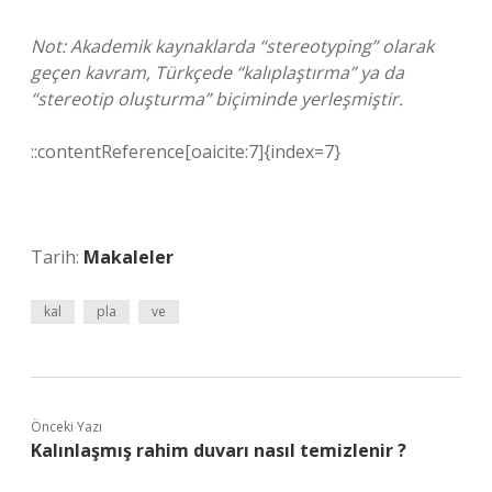
Not: Akademik kaynaklarda “stereotyping” olarak
geçen kavram, Türkçede “kalıplaştırma” ya da
“stereotip oluşturma” biçiminde yerleşmiştir.
::contentReference[oaicite:7]{index=7}
Tarih:
Makaleler
kal
pla
ve
Önceki Yazı
Kalınlaşmış rahim duvarı nasıl temizlenir ?