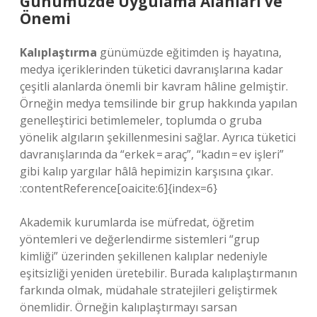
Günümüzde Uygulama Alanları ve
Önemi
Kalıplaştırma
günümüzde eğitimden iş hayatına,
medya içeriklerinden tüketici davranışlarına kadar
çeşitli alanlarda önemli bir kavram hâline gelmiştir.
Örneğin medya temsilinde bir grup hakkında yapılan
genelleştirici betimlemeler, toplumda o gruba
yönelik algıların şekillenmesini sağlar. Ayrıca tüketici
davranışlarında da “erkek = araç”, “kadın = ev işleri”
gibi kalıp yargılar hâlâ hepimizin karşısına çıkar.
:contentReference[oaicite:6]{index=6}
Akademik kurumlarda ise müfredat, öğretim
yöntemleri ve değerlendirme sistemleri “grup
kimliği” üzerinden şekillenen kalıplar nedeniyle
eşitsizliği yeniden üretebilir. Burada kalıplaştırmanın
farkında olmak, müdahale stratejileri geliştirmek
önemlidir. Örneğin kalıplaştırmayı sarsan