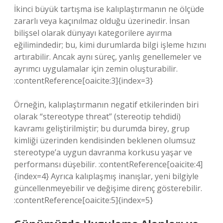
İkinci büyük tartışma ise kalıplaştırmanın ne ölçüde
zararlı veya kaçınılmaz olduğu üzerinedir. İnsan
bilişsel olarak dünyayı kategorilere ayırma
eğilimindedir; bu, kimi durumlarda bilgi işleme hızını
artırabilir. Ancak aynı süreç, yanlış genellemeler ve
ayrımcı uygulamalar için zemin oluşturabilir.
:contentReference[oaicite:3]{index=3}
Örneğin, kalıplaştırmanın negatif etkilerinden biri
olarak “stereotype threat” (stereotip tehdidi)
kavramı geliştirilmiştir; bu durumda birey, grup
kimliği üzerinden kendisinden beklenen olumsuz
stereotype’a uygun davranma korkusu yaşar ve
performansı düşebilir. :contentReference[oaicite:4]
{index=4} Ayrıca kalıplaşmış inanışlar, yeni bilgiyle
güncellenmeyebilir ve değişime direnç gösterebilir.
:contentReference[oaicite:5]{index=5}