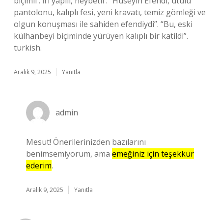
biçimli . İri yapılı, heybetli . “Hüseyin Efendi, ütülü
pantolonu, kalıplı fesi, yeni kravatı, temiz gömleği ve
olgun konuşması ile sahiden efendiydi”. “Bu, eski
külhanbeyi biçiminde yürüyen kalıplı bir katildi”.
turkish.
Aralık 9, 2025
Yanıtla
admin
Mesut! Önerilerinizden bazılarını
benimsemiyorum, ama
emeğiniz için teşekkür
ederim
.
Aralık 9, 2025
Yanıtla