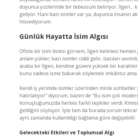
duyunca yüzlerinde bir tebessüm beliriyor. İlgen… ku
geliyor. Hani bazı isimler var ya, duyunca insanın akl
hissediyorum.
Günlük Hayatta İsim Algısı
Ofiste bir isim listesi görsem, İlgen kelimesi heme
anlam yükler; bazı isimler ciddi gelir, bazıları sev
acaba bir İlgen, kendine güveni yüksek bir karakter
bunu sadece isme bakarak söylemek imkânsız ama
Kendi iş yerimde isimler üzerinden minik sohbetler 
hatırlatıyor” diyorum, bazen de “Bu isim çok moder
konuştuğumuzda herkes farklı tepkiler verdi. Kimisi t
geldiğini söylüyor. İşte tam da burada sorum tekrar 
aynı zamanda kullanıldığı bağlama göre değişebilir.
Gelecekteki Etkileri ve Toplumsal Algı