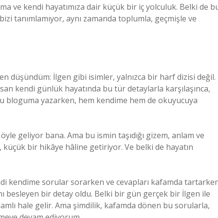
a ve kendi hayatımıza dair küçük bir iç yolculuk. Belki de b
 bizi tanımlamıyor, aynı zamanda toplumla, geçmişle ve
düşündüm: İlgen gibi isimler, yalnızca bir harf dizisi değil.
İnsan kendi günlük hayatında bu tür detaylarla karşılaşınca,
 bunu bloguma yazarken, hem kendime hem de okuyucuya
 öyle geliyor bana. Ama bu ismin taşıdığı gizem, anlam ve
 küçük bir hikâye hâline getiriyor. Ve belki de hayatın
kendi kendime sorular sorarken ve cevapları kafamda tartarke
besleyen bir detay oldu. Belki bir gün gerçek bir İlgen ile
mlı hale gelir. Ama şimdilik, kafamda dönen bu sorularla,
etmeye devam ediyorum.