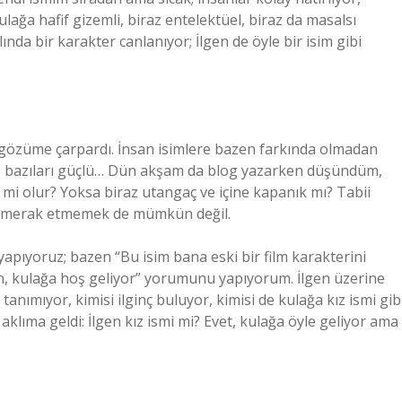
lağa hafif gizemli, biraz entelektüel, biraz da masalsı
ında bir karakter canlanıyor; İlgen de öyle bir isim gibi
n gözüme çarpardı. İnsan isimlere bazen farkında olmadan
imli, bazıları güçlü… Dün akşam da blog yazarken düşündüm,
 mi olur? Yoksa biraz utangaç ve içine kapanık mı? Tabii
 merak etmemek de mümkün değil.
yapıyoruz; bazen “Bu isim bana eski bir film karakterini
n, kulağa hoş geliyor” yorumunu yapıyorum. İlgen üzerine
anımıyor, kimisi ilginç buluyor, kimisi de kulağa kız ismi gib
aklıma geldi: İlgen kız ismi mi? Evet, kulağa öyle geliyor ama