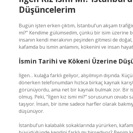
Düşüncelerim
Bugün işten erken çıktım, İstanbul’un akşam trafiğin
mi?” Kendime gülümsedim, çünkü bir isim üzerine b
insanın kendi merakının peşinden gitmesi de doğal, 
kafamda bu ismin anlamını, kökenini ve insan haya
İsmin Tarihi ve Kökeni Üzerine Düş
İlgen… kulağa farklı geliyor, alışılmışın dışında. Kü
dönerken telefonumdan hızlıca birkaç kaynak karışt
görünüyordu, ama net bir kaynak bulmak zor. Bir isi
olmuş. Peki, “İlgen kız ismi mi?” sorusunun cevabı s
taşıyor. İnsan, bir isme sadece harfler olarak bakmıyo
düşünüyor.
İstanbul’un kalabalık sokaklarında yürürken, kafamd
büyüdüğünde kendini farklı mı hissediyor? Benim ken