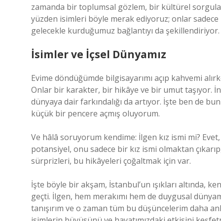
zamanda bir toplumsal gözlem, bir kültürel sorgulam
yüzden isimleri böyle merak ediyoruz; onlar sadece
gelecekle kurduğumuz bağlantıyı da şekillendiriyor.
İsimler ve İçsel Dünyamız
Evime döndüğümde bilgisayarımı açıp kahvemi alırken 
Onlar bir karakter, bir hikâye ve bir umut taşıyor. 
dünyaya dair farkındalığı da artıyor. İşte ben de
küçük bir pencere açmış oluyorum.
Ve hâlâ soruyorum kendime: İlgen kız ismi mi? Evet,
potansiyel, onu sadece bir kız ismi olmaktan çıkarıp,
sürprizleri, bu hikâyeleri çoğaltmak için var.
İşte böyle bir akşam, İstanbul’un ışıkları altında, 
geçti. İlgen, hem merakımı hem de duygusal dünyamı 
tanışırım ve o zaman tüm bu düşüncelerim daha anla
isimlerin büyüsünü ve hayatımızdaki etkisini keşf