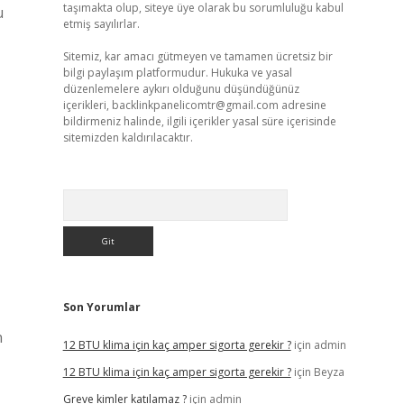
taşımakta olup, siteye üye olarak bu sorumluluğu kabul
u
etmiş sayılırlar.
Sitemiz, kar amacı gütmeyen ve tamamen ücretsiz bir
bilgi paylaşım platformudur. Hukuka ve yasal
düzenlemelere aykırı olduğunu düşündüğünüz
içerikleri,
backlinkpanelicomtr@gmail.com
adresine
bildirmeniz halinde, ilgili içerikler yasal süre içerisinde
sitemizden kaldırılacaktır.
Arama
Son Yorumlar
n
12 BTU klima için kaç amper sigorta gerekir ?
için
admin
12 BTU klima için kaç amper sigorta gerekir ?
için
Beyza
Greve kimler katılamaz ?
için
admin