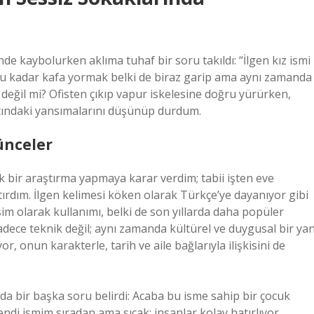
de kaybolurken aklıma tuhaf bir soru takıldı: “İlgen kız ismi
u kadar kafa yormak belki de biraz garip ama aynı zamanda
değil mi? Ofisten çıkıp vapur iskelesine doğru yürürken,
tındaki yansımalarını düşünüp durdum.
ünceler
çük bir araştırma yapmaya karar verdim; tabii işten eve
ırdım. İlgen kelimesi köken olarak Türkçe’ye dayanıyor gibi
m olarak kullanımı, belki de son yıllarda daha popüler
adece teknik değil; aynı zamanda kültürel ve duygusal bir ya
r, onun karakterle, tarih ve aile bağlarıyla ilişkisini de
a bir başka soru belirdi: Acaba bu isme sahip bir çocuk
di ismim sıradan ama sıcak; insanlar kolay hatırlıyor,