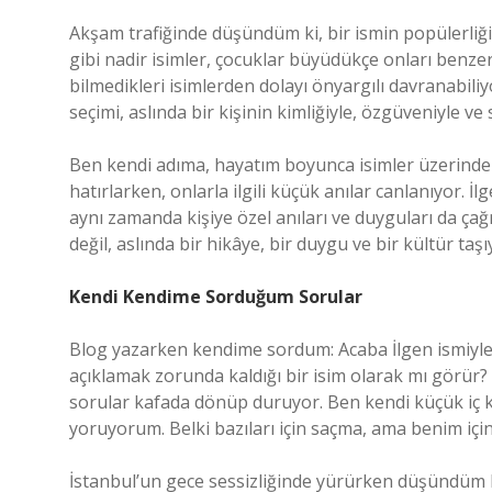
Akşam trafiğinde düşündüm ki, bir ismin popülerliği 
gibi nadir isimler, çocuklar büyüdükçe onları benzer
bilmedikleri isimlerden dolayı önyargılı davranabiliy
seçimi, aslında bir kişinin kimliğiyle, özgüveniyle ve s
Ben kendi adıma, hayatım boyunca isimler üzerinden
hatırlarken, onlarla ilgili küçük anılar canlanıyor. İ
aynı zamanda kişiye özel anıları ve duyguları da çağ
değil, aslında bir hikâye, bir duygu ve bir kültür taşı
Kendi Kendime Sorduğum Sorular
Blog yazarken kendime sordum: Acaba İlgen ismiyle 
açıklamak zorunda kaldığı bir isim olarak mı görür?
sorular kafada dönüp duruyor. Ben kendi küçük iç 
yoruyorum. Belki bazıları için saçma, ama benim için
İstanbul’un gece sessizliğinde yürürken düşündüm ki