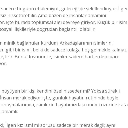
sadece bugünü etkilemiyor; geleceği de şekillendiriyor. İlge
siz hissettirebilir. Ama bazen de insanlar anlamını
or. İşte burada toplumsal algı devreye giriyor. Küçük bir isim
osyal ilişkileriyle doğrudan bağlantılı olabilir.
 minik bağlantılar kurdum. Arkadaşlarımın isimlerini
lgen gibi bir isim, belki de sadece kulağa hoş gelmekle kalmaz;
rıştırır. Bunu düşününce, isimler sadece harflerden ibaret
yor.
büyüyen bir kişi kendini özel hisseder mi? Yoksa sürekli
 İnsan merak ediyor işte, günlük hayatın rutininde böyle
konuşmalarımda, isimlerin hayatımızdaki önemi üzerine kafa
 anlamlı.
, İlgen kız ismi mi sorusu sadece bir merak değil; aynı