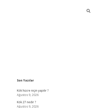
Sidebar
Son Yazılar
ilbet giriş
Kök hücre niçin yapılır ?
Ağustos 9, 2026
Kök 27 nedir ?
Ağustos 9, 2026