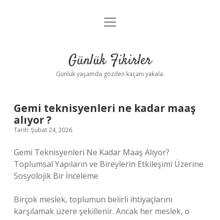
menüyü
Anasayfa
aç
Gizlilik Politikası
Günlük Fikirler
Yasal Uyarı
Günlük yaşamda gözden kaçanı yakala.
Hakkımızda
Gemi teknisyenleri ne kadar maaş
alıyor ?
Tarih: Şubat 24, 2026
Gemi Teknisyenleri Ne Kadar Maaş Alıyor?
Toplumsal Yapıların ve Bireylerin Etkileşimi Üzerine
Sosyolojik Bir İnceleme
Birçok meslek, toplumun belirli ihtiyaçlarını
karşılamak üzere şekillenir. Ancak her meslek, o