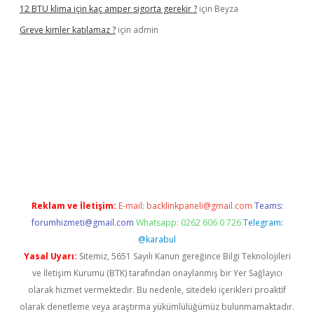
12 BTU klima için kaç amper sigorta gerekir ?
için
Beyza
Greve kimler katılamaz ?
için
admin
iş
Reklam ve İletişim:
E-mail:
backlinkpaneli@gmail.com
Teams:
forumhizmeti@gmail.com
Whatsapp: 0262 606 0 726
Telegram:
@karabul
Yasal Uyarı:
Sitemiz, 5651 Sayılı Kanun gereğince Bilgi Teknolojileri
ve İletişim Kurumu (BTK) tarafından onaylanmış bir Yer Sağlayıcı
olarak hizmet vermektedir. Bu nedenle, sitedeki içerikleri proaktif
olarak denetleme veya araştırma yükümlülüğümüz bulunmamaktadır.