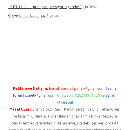
12 BTU klima için kaç amper sigorta gerekir ?
için
Beyza
Greve kimler katılamaz ?
için
admin
riş
Reklam ve İletişim:
E-mail:
backlinkpaneli@gmail.com
Teams:
forumhizmeti@gmail.com
Whatsapp: 0262 606 0 726
Telegram:
@karabul
Yasal Uyarı:
Sitemiz, 5651 Sayılı Kanun gereğince Bilgi Teknolojileri
ve İletişim Kurumu (BTK) tarafından onaylanmış bir Yer Sağlayıcı
olarak hizmet vermektedir. Bu nedenle, sitedeki içerikleri proaktif