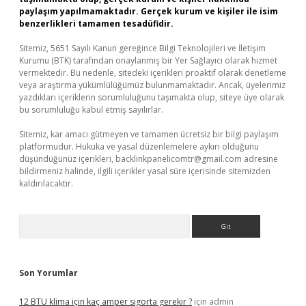
paylaşım yapılmamaktadır. Gerçek kurum ve kişiler ile isim
benzerlikleri tamamen tesadüfidir.
Sitemiz, 5651 Sayılı Kanun gereğince Bilgi Teknolojileri ve İletişim
Kurumu (BTK) tarafından onaylanmış bir Yer Sağlayıcı olarak hizmet
vermektedir. Bu nedenle, sitedeki içerikleri proaktif olarak denetleme
veya araştırma yükümlülüğümüz bulunmamaktadır. Ancak, üyelerimiz
yazdıkları içeriklerin sorumluluğunu taşımakta olup, siteye üye olarak
bu sorumluluğu kabul etmiş sayılırlar.
Sitemiz, kar amacı gütmeyen ve tamamen ücretsiz bir bilgi paylaşım
platformudur. Hukuka ve yasal düzenlemelere aykırı olduğunu
düşündüğünüz içerikleri,
backlinkpanelicomtr@gmail.com
adresine
bildirmeniz halinde, ilgili içerikler yasal süre içerisinde sitemizden
kaldırılacaktır.
Arama
Son Yorumlar
12 BTU klima için kaç amper sigorta gerekir ?
için
admin