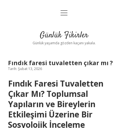
menüyü
Anasayfa
aç
Gizlilik Politikası
Günlük Fikirler
Yasal Uyarı
Günlük yaşamda gözden kaçanı yakala.
Hakkımızda
Fındık faresi tuvaletten çıkar mı ?
Tarih: Şubat 13, 2026
Fındık Faresi Tuvaletten
Çıkar Mı? Toplumsal
Yapıların ve Bireylerin
Etkileşimi Üzerine Bir
Sosyolojik İnceleme