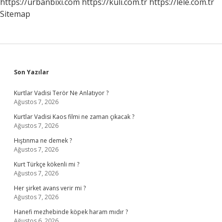
https://urbanbixi.com
https://kuli.com.tr
https://lele.com.tr
Sitemap
Sidebar
Son Yazılar
Kurtlar Vadisi Terör Ne Anlatıyor ?
Ağustos 7, 2026
Kurtlar Vadisi Kaos filmi ne zaman çıkacak ?
Ağustos 7, 2026
Hıştınma ne demek ?
Ağustos 7, 2026
Kurt Türkçe kökenli mi ?
Ağustos 7, 2026
Her şirket avans verir mi ?
Ağustos 7, 2026
Hanefi mezhebinde köpek haram mıdır ?
Ağustos 6, 2026