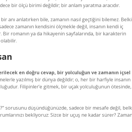
ece bir ölçü birimi değildir; bir anlam yaratma aracıdır.
ir anı anlatırken bile, zamanın nasıl geçtiğini bilemez. Belki
 sadece zamanın kendisini ölçmekle değil, insanın kendi iç
. Bir romanın ya da hikayenin sayfalarında, bir karakterin
olabilir.
san
verilecek en doğru cevap, bir yolculuğun ve zamanın içsel
elerle yazılmış bir dünya değildir; o, her bir harfiyle insanın
uğudur. Filipinler’e gitmek, bir uçak yolculuğunun ötesinde,
at?” sorusunu düşündüğünüzde, sadece bir mesafe değil, belk
rumlarınızı bekliyoruz: Sizce bir uçuş ne kadar sürer? Zaman