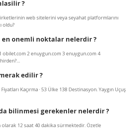
lasilir ?
irketlerinin web sitelerini veya seyahat platformlarını
ı oldu?
li en onemli noktalar nelerdir ?
m 1 obilet.com 2 enuygun.com 3 enuygun.com 4
şehirden?…
merak edilir ?
ı Fiyatları Kaçırma · 53 Ülke 138 Destinasyon. Yaygın Uçuş
da bilinmesi gerekenler nelerdir ?
a olarak 12 saat 40 dakika sürmektedir. Özetle