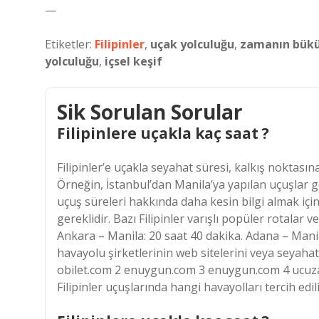
—
Etiketler:
Filipinler
,
uçak yolculuğu
,
zamanın bük
yolculuğu
,
içsel keşif
Sik Sorulan Sorular
Filipinlere uçakla kaç saat ?
Filipinler’e uçakla seyahat süresi, kalkış noktasına
Örneğin, İstanbul’dan Manila’ya yapılan uçuşlar ge
uçuş süreleri hakkında daha kesin bilgi almak için
gereklidir. Bazı Filipinler varışlı popüler rotalar 
Ankara – Manila: 20 saat 40 dakika. Adana – Manila
havayolu şirketlerinin web sitelerini veya seyahat
obilet.com 2 enuygun.com 3 enuygun.com 4 ucuzabi
Filipinler uçuşlarında hangi havayolları tercih edi