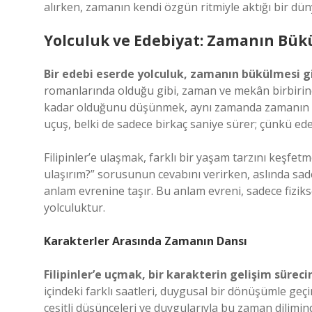
alırken, zamanın kendi özgün ritmiyle aktığı bir dü
Yolculuk ve Edebiyat: Zamanın Bük
Bir edebi eserde yolculuk, zamanın bükülmesi gi
romanlarında olduğu gibi, zaman ve mekân birbirine k
kadar olduğunu düşünmek, aynı zamanda zamanın nası
uçuş, belki de sadece birkaç saniye sürer; çünkü ede
Filipinler’e ulaşmak, farklı bir yaşam tarzını keşfet
ulaşırım?” sorusunun cevabını verirken, aslında sa
anlam evrenine taşır. Bu anlam evreni, sadece fiziksel
yolculuktur.
Karakterler Arasında Zamanın Dansı
Filipinler’e uçmak, bir karakterin gelişim süreci
içindeki farklı saatleri, duygusal bir dönüşümle geçi
çeşitli düşünceleri ve duygularıyla bu zaman diliminde