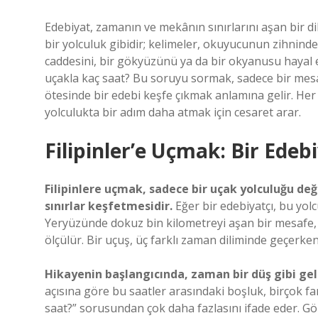
Edebiyat, zamanın ve mekânın sınırlarını aşan bir dil
bir yolculuk gibidir; kelimeler, okuyucunun zihninde
caddesini, bir gökyüzünü ya da bir okyanusu hayal etm
uçakla kaç saat? Bu soruyu sormak, sadece bir mes
ötesinde bir edebi keşfe çıkmak anlamına gelir. Her
yolculukta bir adım daha atmak için cesaret arar.
Filipinler’e Uçmak: Bir Edeb
Filipinlere uçmak, sadece bir uçak yolculuğu değ
sınırlar keşfetmesidir.
Eğer bir edebiyatçı, bu yolc
Yeryüzünde dokuz bin kilometreyi aşan bir mesafe, 
ölçülür. Bir uçuş, üç farklı zaman diliminde geçerken,
Hikayenin başlangıcında, zaman bir düş gibi geli
açısına göre bu saatler arasındaki boşluk, birçok far
saat?” sorusundan çok daha fazlasını ifade eder. Gö