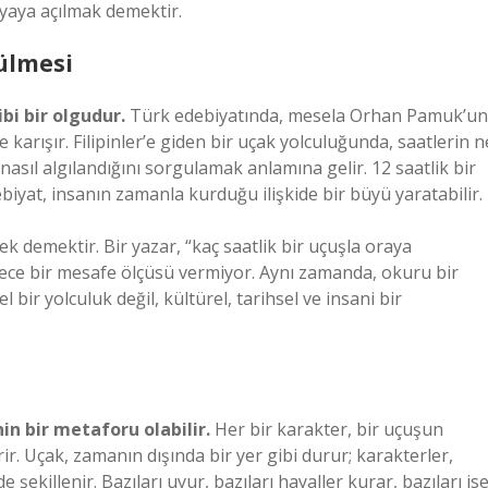
nyaya açılmak demektir.
ülmesi
bi bir olgudur.
Türk edebiyatında, mesela Orhan Pamuk’un
arışır. Filipinler’e giden bir uçak yolculuğunda, saatlerin n
l algılandığını sorgulamak anlamına gelir. 12 saatlik bir
biyat, insanın zamanla kurduğu ilişkide bir büyü yaratabilir.
mek demektir. Bir yazar, “kaç saatlik bir uçuşla oraya
dece bir mesafe ölçüsü vermiyor. Aynı zamanda, okuru bir
 bir yolculuk değil, kültürel, tarihsel ve insani bir
nin bir metaforu olabilir.
Her bir karakter, bir uçuşun
rir. Uçak, zamanın dışında bir yer gibi durur; karakterler,
 şekillenir. Bazıları uyur, bazıları hayaller kurar, bazıları is