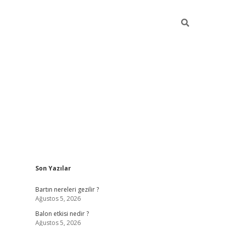
Sidebar
Son Yazılar
ilbet giriş
Bartın nereleri gezilir ?
Ağustos 5, 2026
Balon etkisi nedir ?
Ağustos 5, 2026