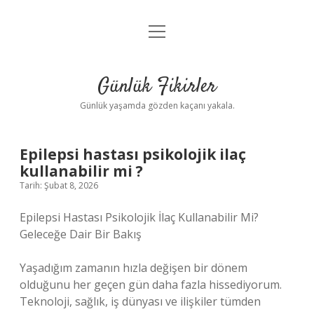
menüyü
Anasayfa
aç
Gizlilik Politikası
Günlük Fikirler
Yasal Uyarı
Günlük yaşamda gözden kaçanı yakala.
Hakkımızda
Epilepsi hastası psikolojik ilaç
kullanabilir mi ?
Tarih: Şubat 8, 2026
Epilepsi Hastası Psikolojik İlaç Kullanabilir Mi?
Geleceğe Dair Bir Bakış
Yaşadığım zamanın hızla değişen bir dönem
olduğunu her geçen gün daha fazla hissediyorum.
Teknoloji, sağlık, iş dünyası ve ilişkiler tümden