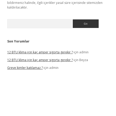
bildirmeniz halinde, ilgili içerikler yasal süre içerisinde sitemizden
kaldırılacaktır.
Arama
Son Yorumlar
12 BTU klima için kaç amper sigorta gerekir ?
için
admin
12 BTU klima için kaç amper sigorta gerekir ?
için
Beyza
Greve kimler katılamaz ?
için
admin
iş