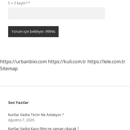
5 + 3 kaçtır?
*
https://urbanbixi.com
https://kuli.com.tr
https://lele.com.tr
Sitemap
Sidebar
Son Yazılar
Kurtlar Vadisi Terör Ne Anlatıyor ?
Ağustos 7, 2026
Kurtlar Vadisi Kaos filmi ne zaman çıkacak ?