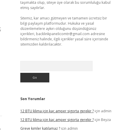
taşımakta olup, siteye üye olarak bu sorumluluğu kabul
etmiş sayılırlar.
Sitemiz, kar amacı gütmeyen ve tamamen ücretsiz bir
bilgi paylaşım platformudur. Hukuka ve yasal
ç
düzenlemelere aykırı olduğunu düşündüğünüz
içerikleri,
backlinkpanelicomtr@gmail.com
adresine
bildirmeniz halinde, ilgili içerikler yasal süre içerisinde
sitemizden kaldırılacaktır.
Arama
Son Yorumlar
12 BTU klima için kaç amper sigorta gerekir ?
için
admin
12 BTU klima için kaç amper sigorta gerekir ?
için
Beyza
Greve kimler katılamaz ?
için
admin
ı