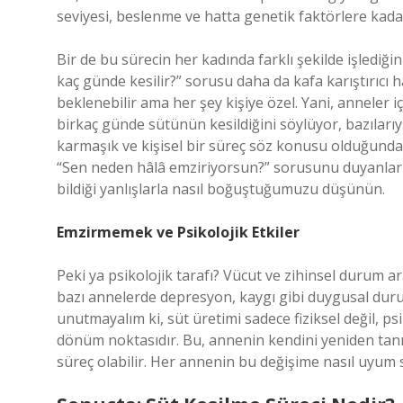
seviyesi, beslenme ve hatta genetik faktörlere kadar
Bir de bu sürecin her kadında farklı şekilde işled
kaç günde kesilir?” sorusu daha da kafa karıştırıcı h
beklenebilir ama her şey kişiye özel. Yani, anneler i
birkaç günde sütünün kesildiğini söylüyor, bazılarıy
karmaşık ve kişisel bir süreç söz konusu olduğunda
“Sen neden hâlâ emziriyorsun?” sorusunu duyanları
bildiği yanlışlarla nasıl boğuştuğumuzu düşünün.
Emzirmemek ve Psikolojik Etkiler
Peki ya psikolojik tarafı? Vücut ve zihinsel durum a
bazı annelerde depresyon, kaygı gibi duygusal durum
unutmayalım ki, süt üretimi sadece fiziksel değil, ps
dönüm noktasıdır. Bu, annenin kendini yeniden tan
süreç olabilir. Her annenin bu değişime nasıl uyum 