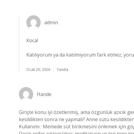
admin
Koca!
Katılıyorum ya da katılmıyorum fark etmez, yor
Ocak 20, 2026
Yanıtla
Hande
Girişte konu iyi özetlenmiş, ama özgünlük azıcık 
kesildikten sonra ne yapmalı? Anne sütü kesildikte
Kullanımı : Memede süt birikmesini önlemek için göğ
Derin nefes egzersizleri, meditasyon ve ten tene tem