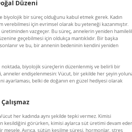
Doğal Düzeni
ve biyolojik bir süreç olduğunu kabul etmek gerek. Kadın
m verebilmesi için evrimsel olarak bu yeteneği kazanmıştır.
t üretiminden vazgeçer. Bu süreç, annelerin yeniden hamileli
üzenine geçebilmesi için oldukça mantıklıdır. Bir başka
 sonlanır ve bu, bir annenin bedeninin kendini yeniden
u noktada, biyolojik süreçlerin düzenlenmiş ve belirli bir
i, anneler endişelenmesin: Vücut, bir şekilde her şeyin yolun
ni ayarlaması, belki de doğanın en güzel hediyesi olarak
ı Çalışmaz
Vücut her kadında aynı şekilde tepki vermez. Kimisi
n kesildiğini görürken, kimisi aylarca süt üretimi devam eder
ir mesele. Ayrıca, sütün kesilme süresi, hormonlar, stres