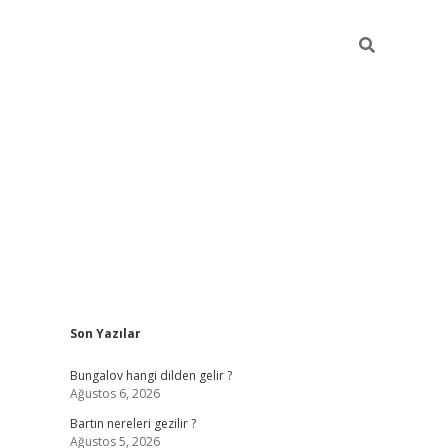
Sidebar
Son Yazılar
ilbet giriş
Bungalov hangi dilden gelir ?
Ağustos 6, 2026
Bartın nereleri gezilir ?
Ağustos 5, 2026