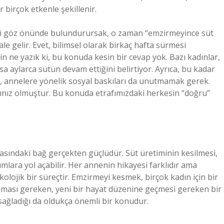
 birçok etkenle şekillenir.
iğini göz önünde bulundurursak, o zaman “emzirmeyince süt
ale gelir. Evet, bilimsel olarak birkaç hafta sürmesi
çin ne yazık ki, bu konuda kesin bir cevap yok. Bazı kadınlar,
sa aylarca sütün devam ettiğini belirtiyor. Ayrıca, bu kadar
, annelere yönelik sosyal baskıları da unutmamak gerek.
nız olmuştur. Bu konuda etrafımızdaki herkesin “doğru”
rasındaki bağ gerçekten güçlüdür. Süt üretiminin kesilmesi,
lara yol açabilir. Her annenin hikayesi farklıdır ama
ikolojik bir süreçtir. Emzirmeyi kesmek, birçok kadın için bir
ıması gereken, yeni bir hayat düzenine geçmesi gereken bir
sağladığı da oldukça önemli bir konudur.