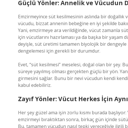
Güçlü Yönler: Annelik ve Vücudun 
Emzirmeyince süt kesilmesinin aslında bir doğallık 
vücudu, bizzat annenin bebeğine en iyi şekilde bakı
Yani, emzirmeye ara verildiğinde, vücut zamanla sü
için vücutlarını hazırlaması ya da başka bir yaşam d
deyişle, süt üretimi tamamen biyolojik bir dengeyle
dengelemesi için gerekli bir durumdur.
Evet, “süt kesilmesi” meselesi, doğal olan bir şey. B
süreye yayılmış olması gerçekten güçlü bir yön. Yan
girmesini sağlar. Bunu bir nevi vücudun kendi kendi
kabul edebiliriz.
Zayıf Yönler: Vücut Herkes İçin Ayn
Her şey güzel ama işin zorlu kısmı burada başlıyor: 
emzirmeyi bıraktıktan sonra, birkaç gün içinde sütü
Bu, tamamen vücudun nasıl tepki vereceğiyle ilgili b