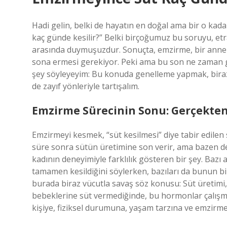
Hadi gelin, belki de hayatın en doğal ama bir o kada
kaç günde kesilir?” Belki birçoğumuz bu soruyu, etr
arasında duymuşuzdur. Sonuçta, emzirme, bir anneni
sona ermesi gerekiyor. Peki ama bu son ne zaman geli
şey söyleyeyim: Bu konuda genelleme yapmak, biraz
de zayıf yönleriyle tartışalım.
Emzirme Sürecinin Sonu: Gerçekten
Emzirmeyi kesmek, “süt kesilmesi” diye tabir edilen 
süre sonra sütün üretimine son verir, ama bazen de 
kadının deneyimiyle farklılık gösteren bir şey. Bazı 
tamamen kesildiğini söylerken, bazıları da bunun bi
burada biraz vücutla savaş söz konusu: Süt üretimi
bebeklerine süt vermediğinde, bu hormonlar çalışm
kişiye, fiziksel durumuna, yaşam tarzına ve emzirme 