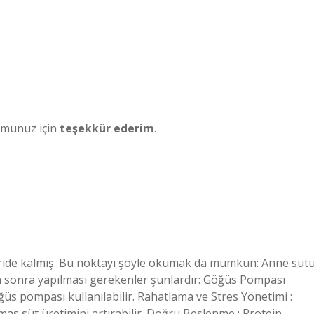
umunuz için
teşekkür ederim
.
geride kalmış. Bu noktayı şöyle okumak da mümkün: Anne süt
n sonra yapılması gerekenler şunlardır: Göğüs Pompası
üs pompası kullanılabilir. Rahatlama ve Stres Yönetimi :
as süt üretimini artırabilir. Doğru Beslenme : Protein,