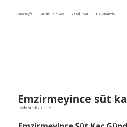
Anasayfa
Gizlilik Politikası
Yasal Uyarı
Hakkımızda
Emzirmeyince süt kaç
Tarih: Aralık 29, 2025
Emzirmeyince Süt Kaç Günde