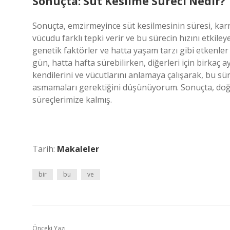
Sonuçta: Süt Kesilme Süreci Nedir?
Sonuçta, emzirmeyince süt kesilmesinin süresi, karma
vücudu farklı tepki verir ve bu sürecin hızını etkile
genetik faktörler ve hatta yaşam tarzı gibi etkenler
gün, hatta hafta sürebilirken, diğerleri için birkaç a
kendilerini ve vücutlarını anlamaya çalışarak, bu sür
asmamaları gerektiğini düşünüyorum. Sonuçta, doğa e
süreçlerimize kalmış.
Tarih:
Makaleler
bir
bu
ve
Önceki Yazı