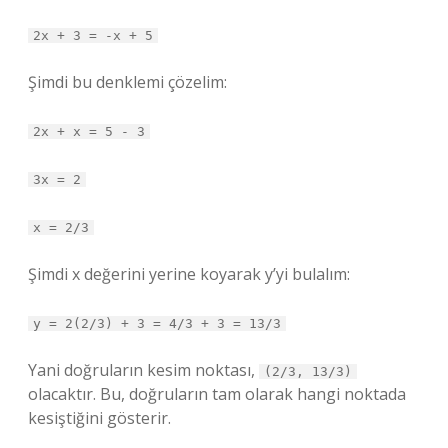
2x + 3 = -x + 5
Şimdi bu denklemi çözelim:
2x + x = 5 - 3
3x = 2
x = 2/3
Şimdi x değerini yerine koyarak y’yi bulalım:
y = 2(2/3) + 3 = 4/3 + 3 = 13/3
Yani doğruların kesim noktası,
(2/3, 13/3)
olacaktır. Bu, doğruların tam olarak hangi noktada
kesiştiğini gösterir.