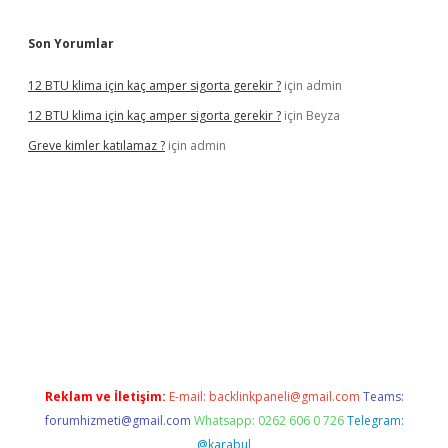
Son Yorumlar
12 BTU klima için kaç amper sigorta gerekir ?
için
admin
12 BTU klima için kaç amper sigorta gerekir ?
için
Beyza
Greve kimler katılamaz ?
için
admin
t giriş
Reklam ve İletişim:
E-mail:
backlinkpaneli@gmail.com
Teams:
forumhizmeti@gmail.com
Whatsapp: 0262 606 0 726
Telegram:
@karabul