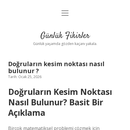
menüyü
Anasayfa
aç
Gizlilik Politikası
Günlük Fikirler
Yasal Uyarı
Günlük yaşamda gözden kaçanı yakala.
Hakkımızda
Doğruların kesim noktası nasıl
bulunur ?
Tarih: Ocak 25, 2026
Doğruların Kesim Noktası
Nasıl Bulunur? Basit Bir
Açıklama
Birçok matematiksel problemi çözmek için