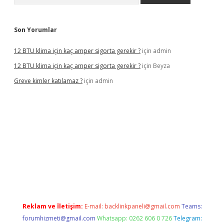
Son Yorumlar
12 BTU klima için kaç amper sigorta gerekir ?
için
admin
12 BTU klima için kaç amper sigorta gerekir ?
için
Beyza
Greve kimler katılamaz ?
için
admin
t giriş
Reklam ve İletişim:
E-mail:
backlinkpaneli@gmail.com
Teams:
forumhizmeti@gmail.com
Whatsapp: 0262 606 0 726
Telegram: