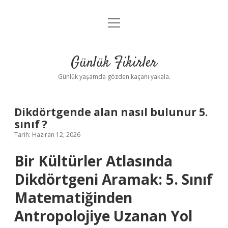
menüyü
Anasayfa
aç
Gizlilik Politikası
Günlük Fikirler
Yasal Uyarı
Günlük yaşamda gözden kaçanı yakala.
Hakkımızda
Dikdörtgende alan nasıl bulunur 5.
sınıf ?
Tarih: Haziran 12, 2026
Bir Kültürler Atlasında
Dikdörtgeni Aramak: 5. Sınıf
Matematiğinden
Antropolojiye Uzanan Yol