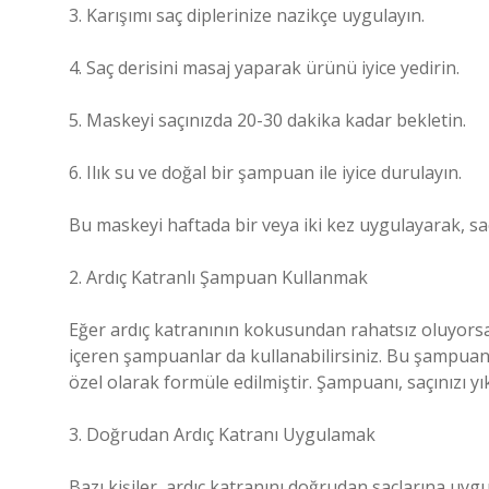
3. Karışımı saç diplerinize nazikçe uygulayın.
4. Saç derisini masaj yaparak ürünü iyice yedirin.
5. Maskeyi saçınızda 20-30 dakika kadar bekletin.
6. Ilık su ve doğal bir şampuan ile iyice durulayın.
Bu maskeyi haftada bir veya iki kez uygulayarak, saçın
2. Ardıç Katranlı Şampuan Kullanmak
Eğer ardıç katranının kokusundan rahatsız oluyorsan
içeren şampuanlar da kullanabilirsiniz. Bu şampuanl
özel olarak formüle edilmiştir. Şampuanı, saçınızı yı
3. Doğrudan Ardıç Katranı Uygulamak
Bazı kişiler, ardıç katranını doğrudan saçlarına uyg