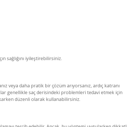
 sağlığını iyileştirebilirsiniz.
ız veya daha pratik bir çözüm arıyorsanız, ardıç katranı
ar genellikle saç derisindeki problemleri tedavi etmek için
karken düzenli olarak kullanabilirsiniz.
ulamayı tercih edebilir. Ancak, bu yöntemi uygularken dikkatl