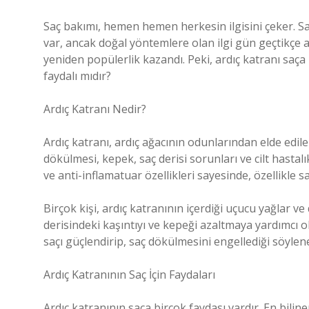
Saç bakımı, hemen hemen herkesin ilgisini çeker. Sağl
var, ancak doğal yöntemlere olan ilgi gün geçtikçe ar
yeniden popülerlik kazandı. Peki, ardıç katranı saça
faydalı mıdır?
Ardıç Katranı Nedir?
Ardıç katranı, ardıç ağacının odunlarından elde edilen
dökülmesi, kepek, saç derisi sorunları ve cilt hastalı
ve anti-inflamatuar özellikleri sayesinde, özellikle sa
Birçok kişi, ardıç katranının içerdiği uçucu yağlar v
derisindeki kaşıntıyı ve kepeği azaltmaya yardımcı o
saçı güçlendirip, saç dökülmesini engellediği söylene
Ardıç Katranının Saç İçin Faydaları
Ardıç katranının saça birçok faydası vardır. En bilin