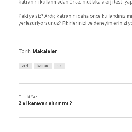
katranını kullanmadan önce, mutlaka alerji testi y
Peki ya siz? Ardıç katranını daha önce kullandınız m
yerleştiriyorsunuz? Fikirlerinizi ve deneyimlerinizi 
Tarih:
Makaleler
ard
katran
sa
Önceki Yazı
2 el karavan alınır mı ?