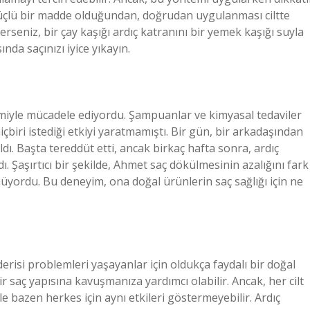
güçlü bir madde olduğundan, doğrudan uygulanması ciltte
rseniz, bir çay kaşığı ardıç katranını bir yemek kaşığı suyla
nda saçınızı iyice yıkayın.
emiyle mücadele ediyordu. Şampuanlar ve kimyasal tedaviler
biri istediği etkiyi yaratmamıştı. Bir gün, bir arkadaşından
dı. Başta tereddüt etti, ancak birkaç hafta sonra, ardıç
 Şaşırtıcı bir şekilde, Ahmet saç dökülmesinin azalığını fark
ünüyordu. Bu deneyim, ona doğal ürünlerin saç sağlığı için ne
derisi problemleri yaşayanlar için oldukça faydalı bir doğal
bir saç yapısına kavuşmanıza yardımcı olabilir. Ancak, her cilt
le bazen herkes için aynı etkileri göstermeyebilir. Ardıç