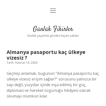
menüyü
Anasayfa
aç
Gizlilik Politikası
Günlük Fikirler
Yasal Uyarı
Günlük yaşamda gözden kaçanı yakala.
Hakkımızda
Almanya pasaportu kaç ülkeye
vizesiz ?
Tarih: Haziran 16, 2026
Geçmişi anlamak, bugünün “Almanya pasaportu kaç
ülkeye vizesiz erişim sağlar?” sorusunu yalnızca bir
sayı değil, yüzyıllar içinde inşa edilmiş bir güç,
diplomasi ve hareket özgürlüğü hikâyesi olarak
okumayı mümkün kılar.