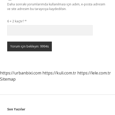
Daha sonraki yorumlarımda kullanılması için adım, e-posta adresim
ve site adresim bu tarayıcıya kaydedilsin.
6 + 2 kaçtır?
*
https://urbanbixi.com
https://kuli.com.tr
https://lele.com.tr
Sitemap
Sidebar
Son Yazılar