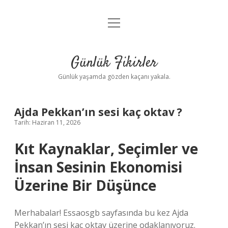
menüyü
Anasayfa
aç
Gizlilik Politikası
Günlük Fikirler
Yasal Uyarı
Günlük yaşamda gözden kaçanı yakala.
Hakkımızda
Ajda Pekkan’ın sesi kaç oktav ?
Tarih: Haziran 11, 2026
Kıt Kaynaklar, Seçimler ve
İnsan Sesinin Ekonomisi
Üzerine Bir Düşünce
Merhabalar! Essaosgb sayfasında bu kez Ajda
Pekkan’ın sesi kaç oktav üzerine odaklanıyoruz.