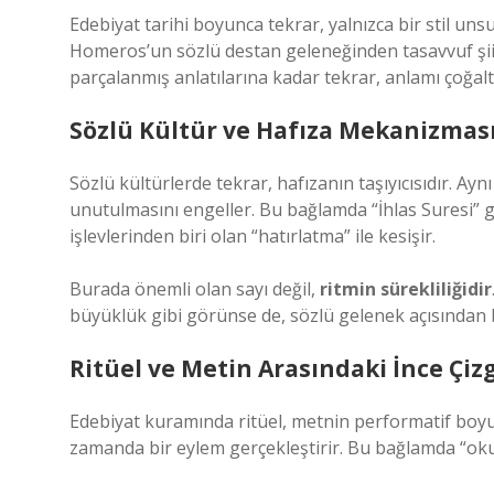
Edebiyat tarihi boyunca tekrar, yalnızca bir stil un
Homeros’un sözlü destan geleneğinden tasavvuf şi
parçalanmış anlatılarına kadar tekrar, anlamı çoğalta
Sözlü Kültür ve Hafıza Mekanizmas
Sözlü kültürlerde tekrar, hafızanın taşıyıcısıdır. Aynı
unutulmasını engeller. Bu bağlamda “İhlas Suresi” gib
işlevlerinden biri olan “hatırlatma” ile kesişir.
Burada önemli olan sayı değil,
ritmin sürekliliğidir
büyüklük gibi görünse de, sözlü gelenek açısından 
Ritüel ve Metin Arasındaki İnce Çiz
Edebiyat kuramında ritüel, metnin performatif boyut
zamanda bir eylem gerçekleştirir. Bu bağlamda “ok