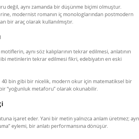
suru değil, aynı zamanda bir düşünme biçimi olmuştur.
irine, modernist romanın iç monologlarından postmodern
n bir araç olarak kullanılmıştır.
ı
 motiflerin, aynı söz kalıplarının tekrar edilmesi, anlatının
i metinlerin tekrar edilmesi fikri, edebiyatın en eski
. 40 bin gibi bir nicelik, modern okur için matematiksel bir
bir “yoğunluk metaforu” olarak okunabilir.
gi
una işaret eder. Yani bir metin yalnızca anlam üretmez; ayn
uma” eylemi, bir anlatı performansına dönüşür.