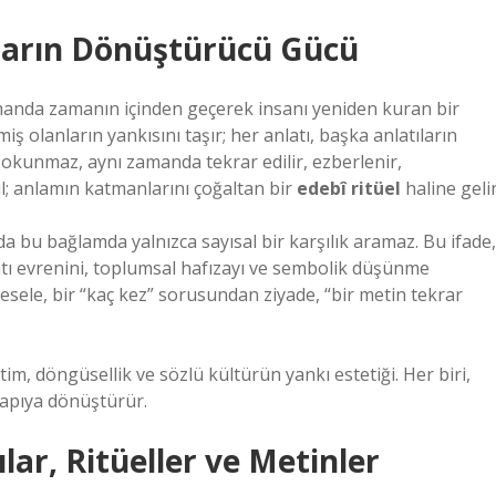
krarın Dönüştürücü Gücü
 zamanda zamanın içinden geçerek insanı yeniden kuran bir
ş olanların yankısını taşır; her anlatı, başka anlatıların
 okunmaz, aynı zamanda tekrar edilir, ezberlenir,
il; anlamın katmanlarını çoğaltan bir
edebî ritüel
haline gelir
 da bu bağlamda yalnızca sayısal bir karşılık aramaz. Bu ifade,
tı evrenini, toplumsal hafızayı ve sembolik düşünme
mesele, bir “kaç kez” sorusundan ziyade, “bir metin tekrar
itim, döngüsellik ve sözlü kültürün yankı estetiği. Her biri,
yapıya dönüştürür.
lar, Ritüeller ve Metinler