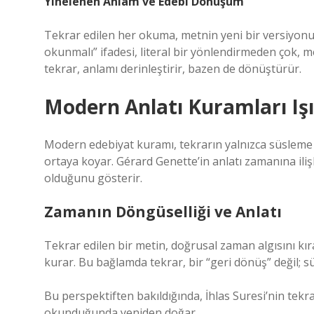
Yinelenen Anlam ve Edebi Dönüşüm
Tekrar edilen her okuma, metnin yeni bir versiyonunu
okunmalı” ifadesi, literal bir yönlendirmeden çok, m
tekrar, anlamı derinleştirir, bazen de dönüştürür.
Modern Anlatı Kuramları Iş
Modern edebiyat kuramı, tekrarın yalnızca süsleme o
ortaya koyar. Gérard Genette’in anlatı zamanına il
olduğunu gösterir.
Zamanın Döngüselliği ve Anlatı
Tekrar edilen bir metin, doğrusal zaman algısını kır
kurar. Bu bağlamda tekrar, bir “geri dönüş” değil; sür
Bu perspektiften bakıldığında, İhlas Suresi’nin tekra
okunduğunda yeniden doğar.