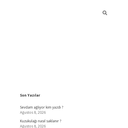
Sidebar
Son Yazılar
ilbet giriş
Sevdam ağlıyor kim yazdı ?
Ağustos 8, 2026
Kuzukulağı nasıl saklanır ?
Ağustos 8, 2026