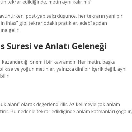
n tekrar edildiğinde, metin aynı kalır mı?
savunurken; post-yapısalcı düşünce, her tekrarın yeni bir
 ihlas” gibi tekrar odaklı pratikler, edebî açıdan
na gelir.
as Suresi ve Anlatı Geleneği
türe kazandırdığı önemli bir kavramdır. Her metin, başka
i kısa ve yoğun metinler, yalnızca dini bir içerik değil, aynı
ilir.
luk alanı” olarak değerlendirilir. Az kelimeyle çok anlam
irir. Bu nedenle tekrar edildiğinde anlam katmanları çoğalır,