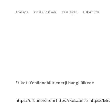
Anasayfa
Gizlilik Politikası
Yasal Uyarı
Hakkımızda
Etiket:
Yenilenebilir enerji hangi ülkede
https://urbanbixi.com
https://kuli.com.tr
https://lele