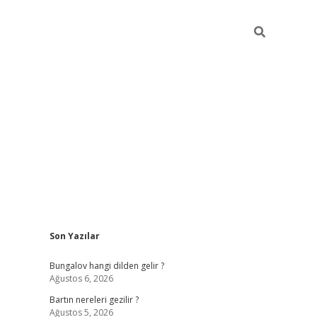
Sidebar
Son Yazılar
ilbet giriş
Bungalov hangi dilden gelir ?
Ağustos 6, 2026
Bartın nereleri gezilir ?
Ağustos 5, 2026