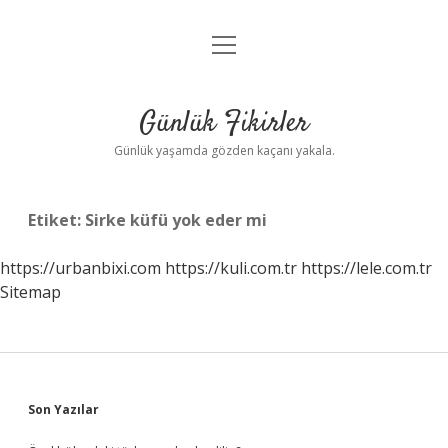
menüyü
Anasayfa
aç
Gizlilik Politikası
Günlük Fikirler
Yasal Uyarı
Günlük yaşamda gözden kaçanı yakala.
Hakkımızda
Etiket:
Sirke küfü yok eder mi
https://urbanbixi.com
https://kuli.com.tr
https://lele.com.tr
Sitemap
Sidebar
Son Yazılar