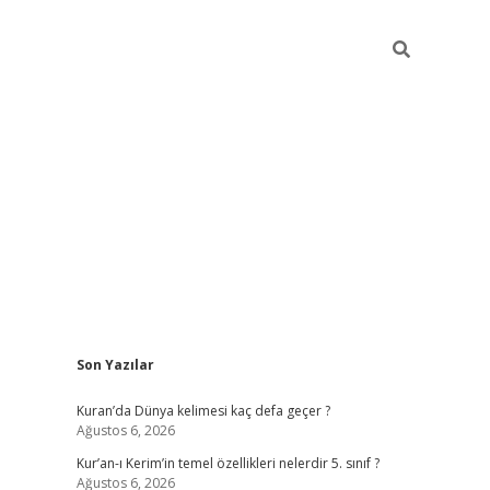
Sidebar
Son Yazılar
ilbet giriş
Kuran’da Dünya kelimesi kaç defa geçer ?
Ağustos 6, 2026
Kur’an-ı Kerim’in temel özellikleri nelerdir 5. sınıf ?
Ağustos 6, 2026