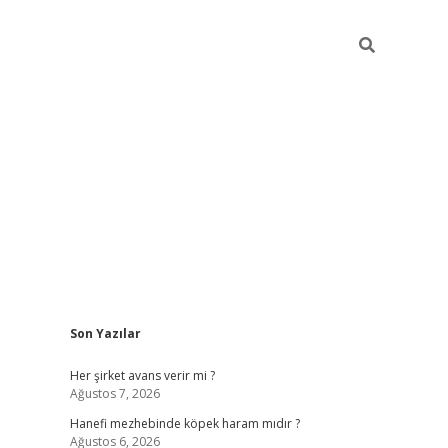
Sidebar
Son Yazılar
ilbet giriş
Her şirket avans verir mi ?
Ağustos 7, 2026
Hanefi mezhebinde köpek haram mıdır ?
Ağustos 6, 2026