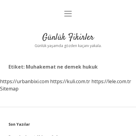
menüyü
Anasayfa
aç
Gizlilik Politikası
Günlük Fikirler
Yasal Uyarı
Günlük yaşamda gözden kaçanı yakala.
Hakkımızda
Etiket:
Muhakemat ne demek hukuk
https://urbanbixi.com
https://kuli.com.tr
https://lele.com.tr
Sitemap
Sidebar
Son Yazılar