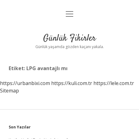
menüyü
Anasayfa
aç
Gizlilik Politikası
Günlük Fikirler
Yasal Uyarı
Günlük yaşamda gözden kaçanı yakala.
Hakkımızda
Etiket:
LPG avantajlı mı
https://urbanbixi.com
https://kuli.com.tr
https://lele.com.tr
Sitemap
Sidebar
Son Yazılar