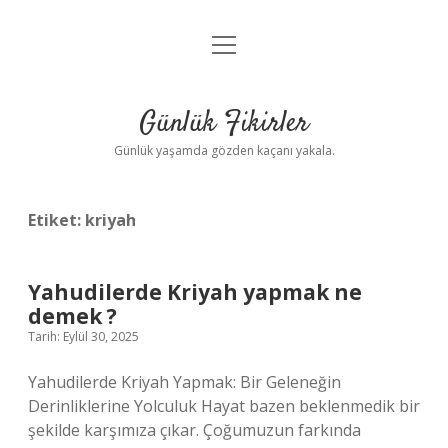
menüyü
Anasayfa
aç
Gizlilik Politikası
Günlük Fikirler
Yasal Uyarı
Günlük yaşamda gözden kaçanı yakala.
Hakkımızda
Etiket:
kriyah
Yahudilerde Kriyah yapmak ne
demek ?
Tarih: Eylül 30, 2025
Yahudilerde Kriyah Yapmak: Bir Geleneğin
Derinliklerine Yolculuk Hayat bazen beklenmedik bir
şekilde karşımıza çıkar. Çoğumuzun farkında