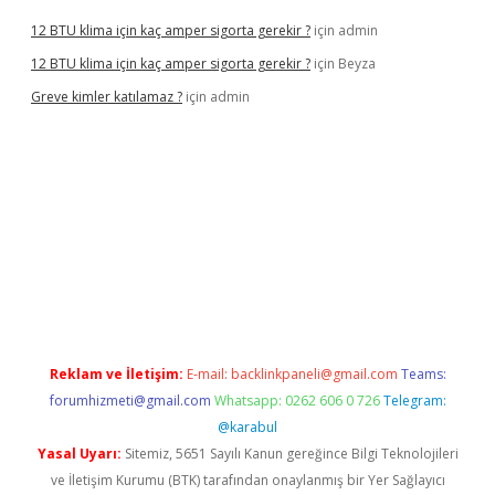
12 BTU klima için kaç amper sigorta gerekir ?
için
admin
12 BTU klima için kaç amper sigorta gerekir ?
için
Beyza
Greve kimler katılamaz ?
için
admin
riş
Reklam ve İletişim:
E-mail:
backlinkpaneli@gmail.com
Teams:
forumhizmeti@gmail.com
Whatsapp: 0262 606 0 726
Telegram:
@karabul
Yasal Uyarı:
Sitemiz, 5651 Sayılı Kanun gereğince Bilgi Teknolojileri
ve İletişim Kurumu (BTK) tarafından onaylanmış bir Yer Sağlayıcı