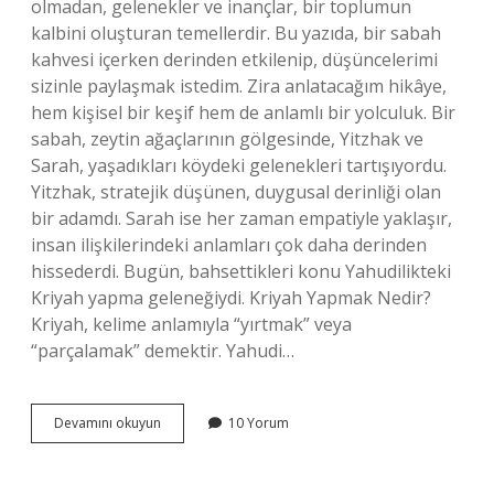
olmadan, gelenekler ve inançlar, bir toplumun
kalbini oluşturan temellerdir. Bu yazıda, bir sabah
kahvesi içerken derinden etkilenip, düşüncelerimi
sizinle paylaşmak istedim. Zira anlatacağım hikâye,
hem kişisel bir keşif hem de anlamlı bir yolculuk. Bir
sabah, zeytin ağaçlarının gölgesinde, Yitzhak ve
Sarah, yaşadıkları köydeki gelenekleri tartışıyordu.
Yitzhak, stratejik düşünen, duygusal derinliği olan
bir adamdı. Sarah ise her zaman empatiyle yaklaşır,
insan ilişkilerindeki anlamları çok daha derinden
hissederdi. Bugün, bahsettikleri konu Yahudilikteki
Kriyah yapma geleneğiydi. Kriyah Yapmak Nedir?
Kriyah, kelime anlamıyla “yırtmak” veya
“parçalamak” demektir. Yahudi…
Yahudilerde
Devamını okuyun
10 Yorum
Kriyah
yapmak
ne