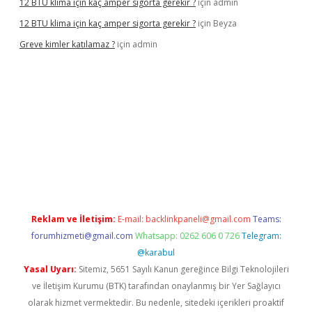
12 BTU klima için kaç amper sigorta gerekir ?
için
admin
12 BTU klima için kaç amper sigorta gerekir ?
için
Beyza
Greve kimler katılamaz ?
için
admin
iriş
Reklam ve İletişim:
E-mail:
backlinkpaneli@gmail.com
Teams:
forumhizmeti@gmail.com
Whatsapp: 0262 606 0 726
Telegram:
@karabul
Yasal Uyarı:
Sitemiz, 5651 Sayılı Kanun gereğince Bilgi Teknolojileri
ve İletişim Kurumu (BTK) tarafından onaylanmış bir Yer Sağlayıcı
olarak hizmet vermektedir. Bu nedenle, sitedeki içerikleri proaktif