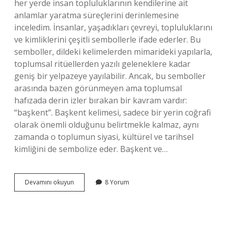
her yerde insan topluluklarının kendilerine ait
anlamlar yaratma süreçlerini derinlemesine
inceledim. İnsanlar, yaşadıkları çevreyi, topluluklarını
ve kimliklerini çeşitli sembollerle ifade ederler. Bu
semboller, dildeki kelimelerden mimarideki yapılarla,
toplumsal ritüellerden yazılı geleneklere kadar
geniş bir yelpazeye yayılabilir. Ancak, bu semboller
arasında bazen görünmeyen ama toplumsal
hafızada derin izler bırakan bir kavram vardır:
“başkent”. Başkent kelimesi, sadece bir yerin coğrafi
olarak önemli olduğunu belirtmekle kalmaz, aynı
zamanda o toplumun siyasi, kültürel ve tarihsel
kimliğini de sembolize eder. Başkent ve…
Başkent
Devamını okuyun
8 Yorum
kelimesi
nasıl
yazılır
?