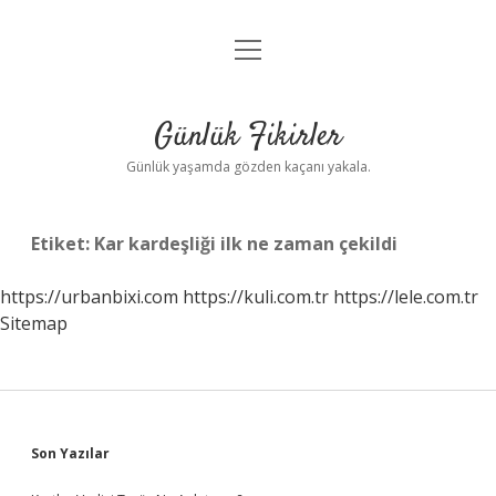
menüyü
Anasayfa
aç
Gizlilik Politikası
Günlük Fikirler
Yasal Uyarı
Günlük yaşamda gözden kaçanı yakala.
Hakkımızda
Etiket:
Kar kardeşliği ilk ne zaman çekildi
https://urbanbixi.com
https://kuli.com.tr
https://lele.com.tr
Sitemap
Sidebar
Son Yazılar