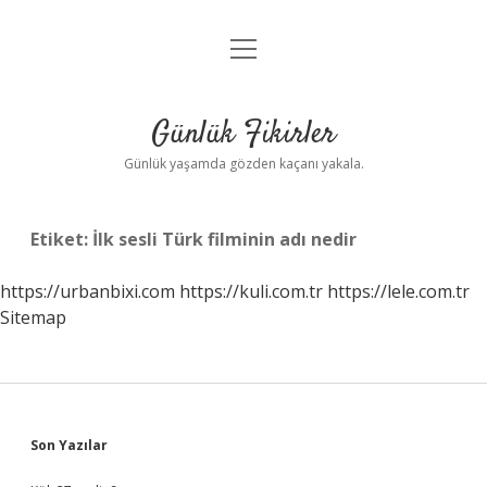
menüyü
Anasayfa
aç
Gizlilik Politikası
Günlük Fikirler
Yasal Uyarı
Günlük yaşamda gözden kaçanı yakala.
Hakkımızda
Etiket:
İlk sesli Türk filminin adı nedir
https://urbanbixi.com
https://kuli.com.tr
https://lele.com.tr
Sitemap
Sidebar
Son Yazılar