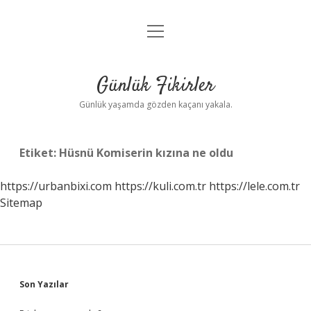
menüyü
Anasayfa
aç
Gizlilik Politikası
Günlük Fikirler
Yasal Uyarı
Günlük yaşamda gözden kaçanı yakala.
Hakkımızda
Etiket:
Hüsnü Komiserin kızına ne oldu
https://urbanbixi.com
https://kuli.com.tr
https://lele.com.tr
Sitemap
Sidebar
Son Yazılar